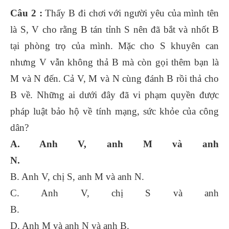
Câu 2 :
Thấy B đi chơi với người yêu của mình tên
là S, V cho rằng B tán tỉnh S nên đã bắt và nhốt B
tại phòng trọ của mình. Mặc cho S khuyên can
nhưng V vẫn không thả B mà còn gọi thêm bạn là
M và N đến. Cả V, M và N cùng đánh B rồi thả cho
B về. Những ai dưới đây đã vi phạm quyền được
pháp luật bảo hộ về tính mạng, sức khỏe của công
dân?
A. Anh V, anh M và anh
N.
B. Anh V, chị S, anh M và anh N.
C. Anh V, chị S và anh
B.
D. Anh M và anh N và anh B.