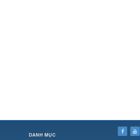
SHBET
⇔
789BET
⇔
https://789betcom0.com/
⇔
https://hi88.baby/
⇔
https://fun
DANH MỤC
cái OPEN88
⇔
CM88
⇔
u888
⇔
nổ