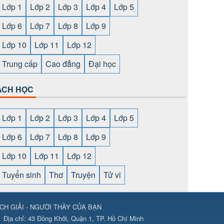
Lớp 1
Lớp 2
Lớp 3
Lớp 4
Lớp 5
Lớp 6
Lớp 7
Lớp 8
Lớp 9
Lớp 10
Lớp 11
Lớp 12
Trung cấp
Cao đẳng
Đại học
ÁCH HỌC
Lớp 1
Lớp 2
Lớp 3
Lớp 4
Lớp 5
Lớp 6
Lớp 7
Lớp 8
Lớp 9
Lớp 10
Lớp 11
Lớp 12
Tuyển sinh
Thơ
Truyện
Tử vi
CH GIẢI - NGƯỜI THẦY CỦA BẠN
ps://789club24.com/
⇔
https://bomwin.tech/
⇔
https://789club24.com/
Địa chỉ:
43 Đồng Khởi, Quận 1, TP. Hồ Chí Minh