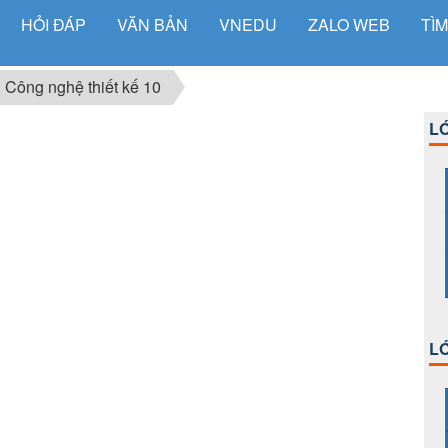
HỎI ĐÁP
VĂN BẢN
VNEDU
ZALO WEB
TÌM
Công nghệ thiết kế 10
LỚ
LỚ