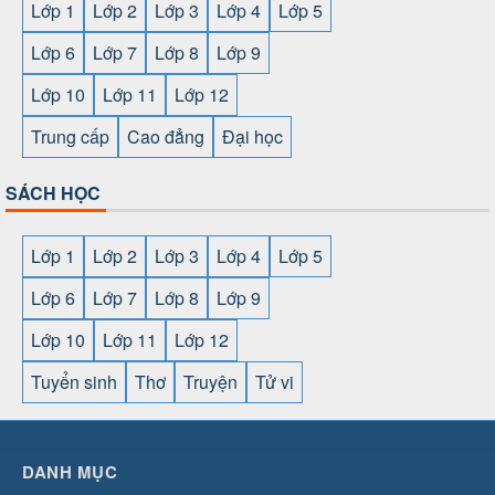
Lớp 1
Lớp 2
Lớp 3
Lớp 4
Lớp 5
Lớp 6
Lớp 7
Lớp 8
Lớp 9
Lớp 10
Lớp 11
Lớp 12
Trung cấp
Cao đẳng
Đại học
SÁCH HỌC
Lớp 1
Lớp 2
Lớp 3
Lớp 4
Lớp 5
Lớp 6
Lớp 7
Lớp 8
Lớp 9
Lớp 10
Lớp 11
Lớp 12
Tuyển sinh
Thơ
Truyện
Tử vi
SHBET
⇔
789BET
⇔
https://789betcom0.com/
⇔
https://hi88.baby/
⇔
https://fun88.social/
⇔
DANH MỤC
cái OPEN88
⇔
CM88
⇔
u888
⇔
nổ