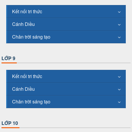
Kết nối tri thức
Cánh Diều
Chân trời sáng tạo
LỚP 9
Kết nối tri thức
Cánh Diều
Chân trời sáng tạo
LỚP 10