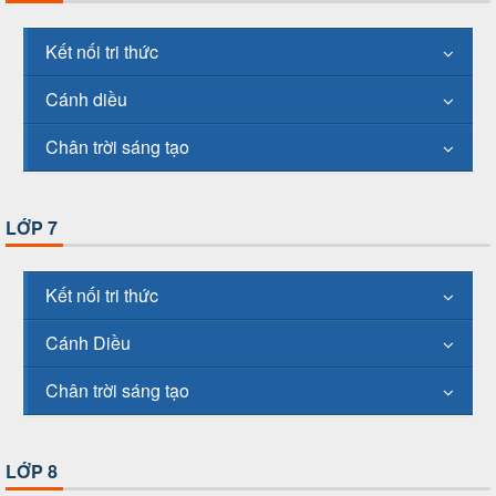
Kết nối tri thức
Cánh diều
Chân trời sáng tạo
LỚP 7
Kết nối tri thức
Cánh Diều
Chân trời sáng tạo
LỚP 8