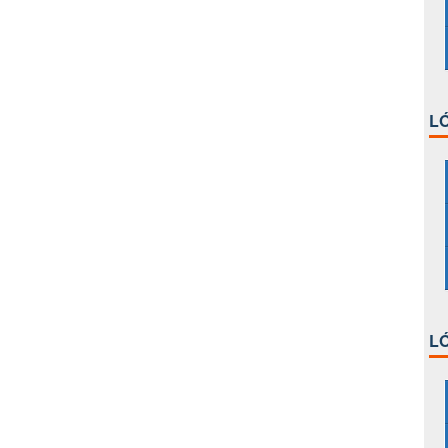
LỚ
LỚ