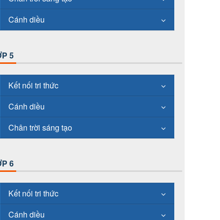
Cánh diều
P 5
Kết nối tri thức
Cánh diều
Chân trời sáng tạo
P 6
Kết nối tri thức
Cánh diều