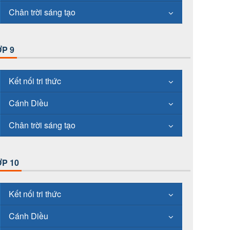
Chân trời sáng tạo
P 9
Kết nối tri thức
Cánh Diều
Chân trời sáng tạo
P 10
Kết nối tri thức
Cánh Diều