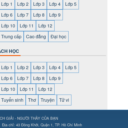
Lớp 1
Lớp 2
Lớp 3
Lớp 4
Lớp 5
Lớp 6
Lớp 7
Lớp 8
Lớp 9
Lớp 10
Lớp 11
Lớp 12
Trung cấp
Cao đẳng
Đại học
ÁCH HỌC
Lớp 1
Lớp 2
Lớp 3
Lớp 4
Lớp 5
Lớp 6
Lớp 7
Lớp 8
Lớp 9
Lớp 10
Lớp 11
Lớp 12
Tuyển sinh
Thơ
Truyện
Tử vi
CH GIẢI - NGƯỜI THẦY CỦA BẠN
ps://789club24.com/
⇔
https://bomwin.tech/
⇔
https://789club24.com/
Địa chỉ:
43 Đồng Khởi, Quận 1, TP. Hồ Chí Minh