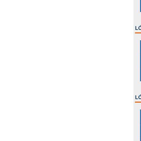
LỚ
LỚ