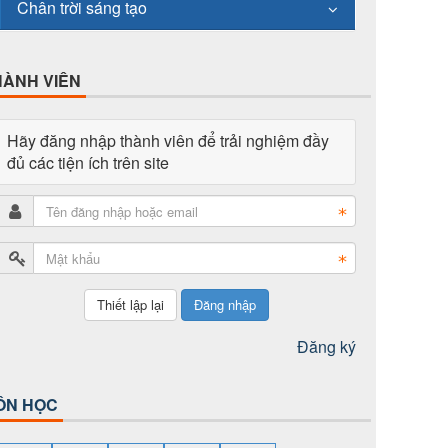
Chân trời sáng tạo
HÀNH VIÊN
Hãy đăng nhập thành viên để trải nghiệm đầy
đủ các tiện ích trên site
Đăng nhập
Đăng ký
ÔN HỌC