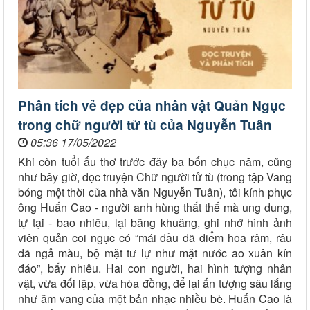
Phân tích vẻ đẹp của nhân vật Quản Ngục
trong chữ người tử tù của Nguyễn Tuân
05:36 17/05/2022
Khi còn tuổi ấu thơ trước đây ba bốn chục năm, cũng
như bây giờ, đọc truyện Chữ người tử tù (trong tập Vang
bóng một thời của nhà văn Nguyễn Tuân), tôi kính phục
ông Huấn Cao - người anh hùng thất thế mà ung dung,
tự tại - bao nhiêu, lại bâng khuâng, ghi nhớ hình ảnh
viên quản coi ngục có “mái đầu đã điểm hoa râm, râu
đã ngả màu, bộ mặt tư lự như mặt nước ao xuân kín
đáo”, bấy nhiêu. Hai con người, hai hình tượng nhân
vật, vừa đối lập, vừa hòa đồng, để lại ấn tượng sâu lắng
như âm vang của một bản nhạc nhiều bè. Huấn Cao là