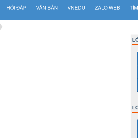
HỎI ĐÁP
VĂN BẢN
VNEDU
ZALO WEB
TÌM
LỚ
LỚ