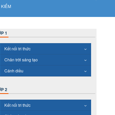
 KIẾM
P 1
Kết nối tri thức
Chân trời sáng tạo
Cánh diều
P 2
Kết nối tri thức