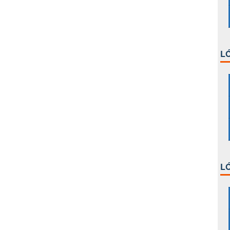
LỚ
LỚ