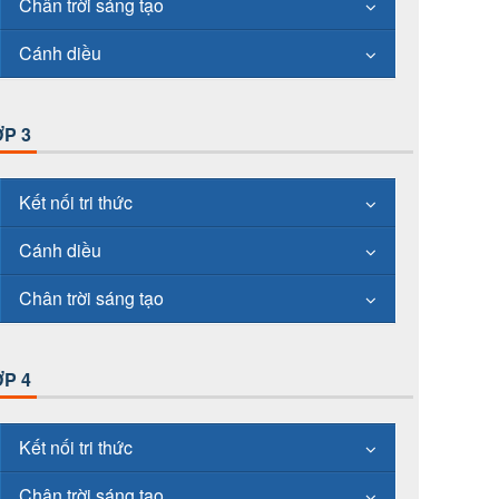
Chân trời sáng tạo
Cánh diều
P 3
Kết nối tri thức
Cánh diều
Chân trời sáng tạo
P 4
Kết nối tri thức
Chân trời sáng tạo