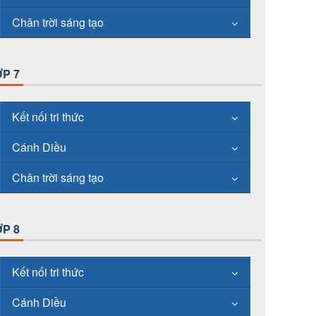
Chân trời sáng tạo
P 7
Kết nối tri thức
Cánh Diều
Chân trời sáng tạo
P 8
Kết nối tri thức
Cánh Diều