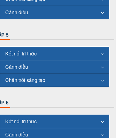
Cánh diều
P 5
Kết nối tri thức
Cánh diều
Chân trời sáng tạo
P 6
Kết nối tri thức
Cánh diều