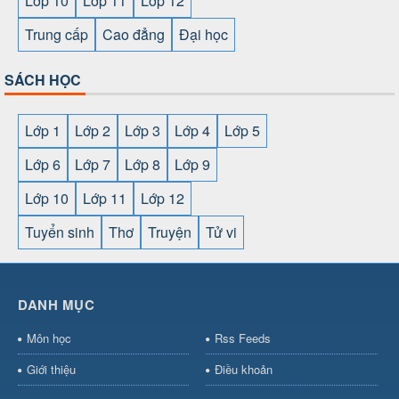
Lớp 10
Lớp 11
Lớp 12
Trung cấp
Cao đẳng
Đại học
SÁCH HỌC
Lớp 1
Lớp 2
Lớp 3
Lớp 4
Lớp 5
Lớp 6
Lớp 7
Lớp 8
Lớp 9
Lớp 10
Lớp 11
Lớp 12
Tuyển sinh
Thơ
Truyện
Tử vi
SHBET
⇔
78win
⇔
789BET
⇔
https://789betcom0.com/
⇔
https://hi88.baby/
⇔
https://fun88.social/
⇔
DANH MỤC
cái OPEN88
⇔
CM88
⇔
u888
⇔
nổ
hũ
⇔
https://gameb52a.club/
⇔
https://taixiuonl.com/
⇔
https:/
Môn học
Rss Feeds
bài
⇔
bóng đá trực tiếp
⇔
fly88
select
⇔
https://xocdiaonline.ae
⇔
https://cm88.dad/
⇔
789bet
Giới thiệu
Điều khoản
hũ
⇔
F168
⇔
https://f168.tech/
⇔
cm88
⇔
https://hitclub88.stud