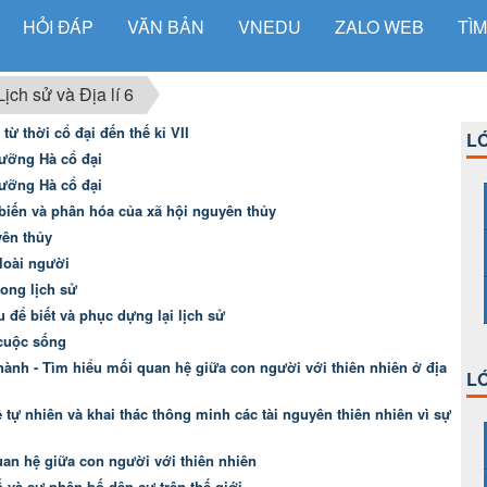
HỎI ĐÁP
VĂN BẢN
VNEDU
ZALO WEB
TÌM
Lịch sử và Địa lí 6
từ thời cổ đại đến thế kỉ VII
LỚ
 Lưỡng Hà cổ đại
 Lưỡng Hà cổ đại
n biến và phân hóa của xã hội nguyên thủy
yên thủy
 loài người
rong lịch sử
u để biết và phục dựng lại lịch sử
 cuộc sống
c hành - Tìm hiểu mối quan hệ giữa con người với thiên nhiên ở địa
LỚ
vệ tự nhiên và khai thác thông minh các tài nguyên thiên nhiên vì sự
 quan hệ giữa con người với thiên nhiên
số và sự phân bố dân cư trên thế giới