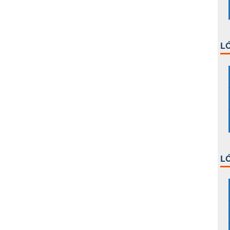
LỚ
LỚ