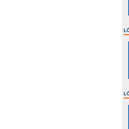
LỚ
LỚ