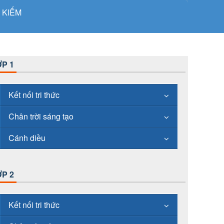
 KIẾM
P 1
Kết nối tri thức
Chân trời sáng tạo
Cánh diều
P 2
Kết nối tri thức