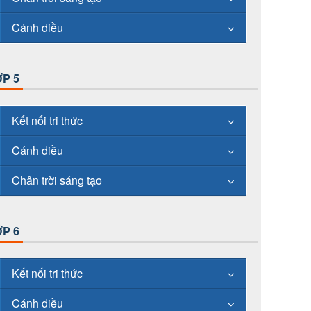
Cánh diều
P 5
Kết nối tri thức
Cánh diều
Chân trời sáng tạo
P 6
Kết nối tri thức
Cánh diều