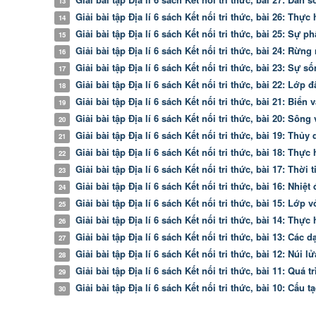
13
Giải bài tập Địa lí 6 sách Kết nối tri thức, bài 26: Th
14
Giải bài tập Địa lí 6 sách Kết nối tri thức, bài 25: Sự ph
15
Giải bài tập Địa lí 6 sách Kết nối tri thức, bài 24: Rừng 
16
Giải bài tập Địa lí 6 sách Kết nối tri thức, bài 23: Sự sốn
17
Giải bài tập Địa lí 6 sách Kết nối tri thức, bài 22: Lớp đấ
18
Giải bài tập Địa lí 6 sách Kết nối tri thức, bài 21: Biển
19
Giải bài tập Địa lí 6 sách Kết nối tri thức, bài 20: Sô
20
Giải bài tập Địa lí 6 sách Kết nối tri thức, bài 19: Th
21
Giải bài tập Địa lí 6 sách Kết nối tri thức, bài 18: Thự
22
Giải bài tập Địa lí 6 sách Kết nối tri thức, bài 17: Thời 
23
Giải bài tập Địa lí 6 sách Kết nối tri thức, bài 16: Nhi
24
Giải bài tập Địa lí 6 sách Kết nối tri thức, bài 15: Lớp v
25
Giải bài tập Địa lí 6 sách Kết nối tri thức, bài 14: Thực
26
Giải bài tập Địa lí 6 sách Kết nối tri thức, bài 13: Các d
27
Giải bài tập Địa lí 6 sách Kết nối tri thức, bài 12: Núi l
28
Giải bài tập Địa lí 6 sách Kết nối tri thức, bài 11: Quá 
29
Giải bài tập Địa lí 6 sách Kết nối tri thức, bài 10: Cấu t
30