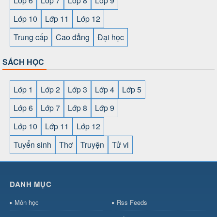
Lớp 6
Lớp 7
Lớp 8
Lớp 9
Lớp 10
Lớp 11
Lớp 12
Trung cấp
Cao đẳng
Đại học
SÁCH HỌC
Lớp 1
Lớp 2
Lớp 3
Lớp 4
Lớp 5
Lớp 6
Lớp 7
Lớp 8
Lớp 9
Lớp 10
Lớp 11
Lớp 12
Tuyển sinh
Thơ
Truyện
Tử vi
SHBET
⇔
78win
⇔
789BET
⇔
https://789betcom0.com/
⇔
https://hi88.baby/
⇔
https://fun88.social/
⇔
DANH MỤC
cái OPEN88
⇔
CM88
⇔
u888
⇔
nổ
hũ
⇔
https://gameb52a.club/
⇔
https://taixiuonl.com/
⇔
https:/
Môn học
Rss Feeds
bài
⇔
bóng đá trực tiếp
⇔
fly88