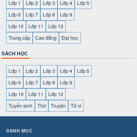
Lớp 1
Lớp 2
Lớp 3
Lớp 4
Lớp 5
Lớp 6
Lớp 7
Lớp 8
Lớp 9
Lớp 10
Lớp 11
Lớp 12
Trung cấp
Cao đẳng
Đại học
SÁCH HỌC
Lớp 1
Lớp 2
Lớp 3
Lớp 4
Lớp 5
Lớp 6
Lớp 7
Lớp 8
Lớp 9
Lớp 10
Lớp 11
Lớp 12
Tuyển sinh
Thơ
Truyện
Tử vi
SHBET
⇔
789BET
⇔
https://789betcom0.com/
⇔
https://hi88.baby/
⇔
https://fun88.social/
⇔
DANH MỤC
cái OPEN88
⇔
CM88
⇔
u888
⇔
nổ