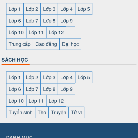
Lớp 1
Lớp 2
Lớp 3
Lớp 4
Lớp 5
Lớp 6
Lớp 7
Lớp 8
Lớp 9
Lớp 10
Lớp 11
Lớp 12
Trung cấp
Cao đẳng
Đại học
SÁCH HỌC
Lớp 1
Lớp 2
Lớp 3
Lớp 4
Lớp 5
Lớp 6
Lớp 7
Lớp 8
Lớp 9
Lớp 10
Lớp 11
Lớp 12
Tuyển sinh
Thơ
Truyện
Tử vi
SHBET
⇔
789BET
⇔
https://789betcom0.com/
⇔
https://hi88.baby/
⇔
https://fun88.social/
⇔
DANH MỤC