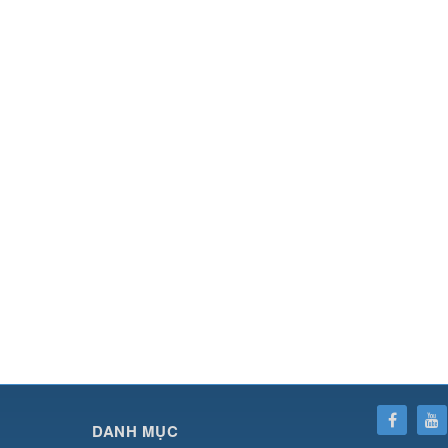
SHBET
⇔
78win
⇔
789BET
⇔
https://789betcom0.com/
⇔
https://hi88.baby/
⇔
https://fun
DANH MỤC
cái OPEN88
⇔
CM88
⇔
u888
⇔
nổ