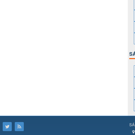
S
SÁ
88.social/
⇔ https://uk88.rocks
⇔
RR88
⇔
https://hello8880.net/
⇔
htt