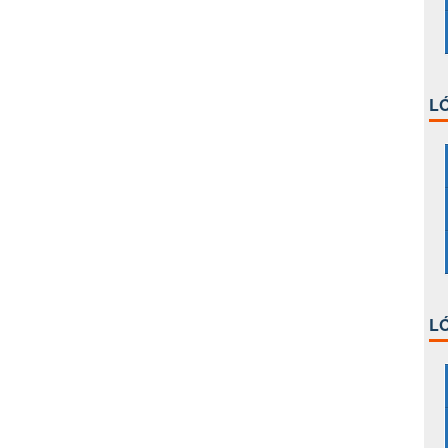
LỚ
LỚ