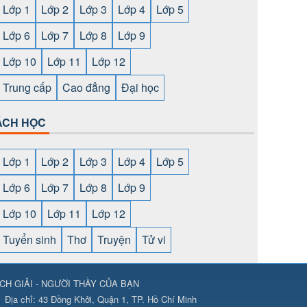
Lớp 1
Lớp 2
Lớp 3
Lớp 4
Lớp 5
Lớp 6
Lớp 7
Lớp 8
Lớp 9
Lớp 10
Lớp 11
Lớp 12
Trung cấp
Cao đẳng
Đại học
ÁCH HỌC
Lớp 1
Lớp 2
Lớp 3
Lớp 4
Lớp 5
Lớp 6
Lớp 7
Lớp 8
Lớp 9
Lớp 10
Lớp 11
Lớp 12
Tuyển sinh
Thơ
Truyện
Tử vi
CH GIẢI - NGƯỜI THẦY CỦA BẠN
ps://789club24.com/
⇔
https://bomwin.tech/
⇔
https://789club24.com/
Địa chỉ:
43 Đồng Khởi, Quận 1, TP. Hồ Chí Minh