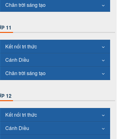
Chân trời sáng tạo
P 11
Kết nối tri thức
Cánh Diều
Chân trời sáng tạo
P 12
Kết nối tri thức
Cánh Diều