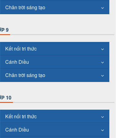
Chân trời sáng tạo
P 9
Kết nối tri thức
Cánh Diều
Chân trời sáng tạo
P 10
Kết nối tri thức
Cánh Diều