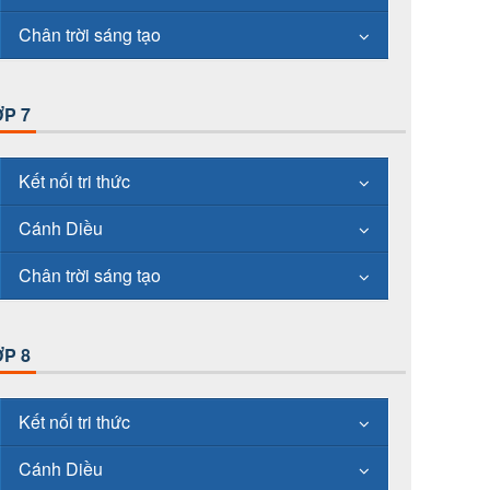
Chân trời sáng tạo
P 7
Kết nối tri thức
Cánh Diều
Chân trời sáng tạo
P 8
Kết nối tri thức
Cánh Diều