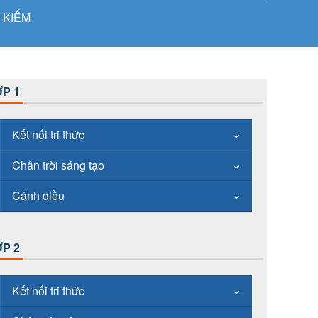
 KIẾM
P 1
Kết nối tri thức
Chân trời sáng tạo
Cánh diều
P 2
Kết nối tri thức