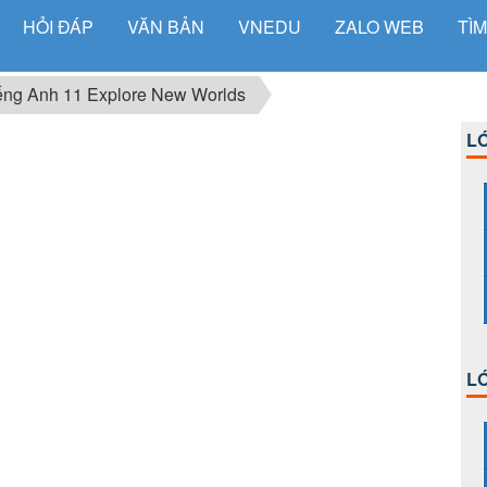
HỎI ĐÁP
VĂN BẢN
VNEDU
ZALO WEB
TÌM
ếng Anh 11 Explore New Worlds
LỚ
LỚ