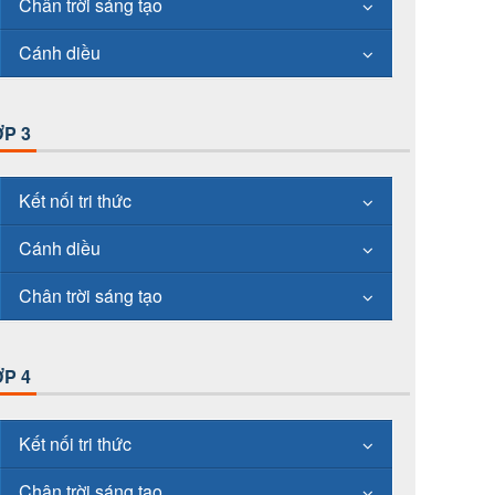
Chân trời sáng tạo
Cánh diều
P 3
Kết nối tri thức
Cánh diều
Chân trời sáng tạo
P 4
Kết nối tri thức
Chân trời sáng tạo