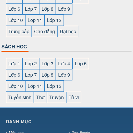
Lớp 6
Lớp 7
Lớp 8
Lớp 9
Lớp 10
Lớp 11
Lớp 12
Trung cấp
Cao đẳng
Đại học
SÁCH HỌC
Lớp 1
Lớp 2
Lớp 3
Lớp 4
Lớp 5
Lớp 6
Lớp 7
Lớp 8
Lớp 9
Lớp 10
Lớp 11
Lớp 12
Tuyển sinh
Thơ
Truyện
Tử vi
SHBET
⇔
78win
⇔
789BET
⇔
https://789betcom0.com/
⇔
https://hi88.baby/
⇔
https://fun88.social/
⇔
DANH MỤC
cái OPEN88
⇔
CM88
⇔
u888
⇔
nổ
hũ
⇔
https://gameb52a.club/
⇔
https://taixiuonl.com/
⇔
https:/
Môn học
Rss Feeds