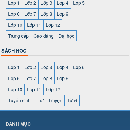
Lớp 1
Lớp 2
Lớp 3
Lớp 4
Lớp 5
Lớp 6
Lớp 7
Lớp 8
Lớp 9
Lớp 10
Lớp 11
Lớp 12
Trung cấp
Cao đẳng
Đại học
SÁCH HỌC
Lớp 1
Lớp 2
Lớp 3
Lớp 4
Lớp 5
Lớp 6
Lớp 7
Lớp 8
Lớp 9
Lớp 10
Lớp 11
Lớp 12
Tuyển sinh
Thơ
Truyện
Tử vi
SHBET
⇔
789BET
⇔
https://789betcom0.com/
⇔
https://hi88.baby/
⇔
https://fun88.social/
⇔
DANH MỤC
cái OPEN88
⇔
CM88
⇔
u888
⇔
nổ