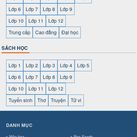
Lớp 6
Lớp 7
Lớp 8
Lớp 9
Lớp 10
Lớp 11
Lớp 12
Trung cấp
Cao đẳng
Đại học
SÁCH HỌC
Lớp 1
Lớp 2
Lớp 3
Lớp 4
Lớp 5
Lớp 6
Lớp 7
Lớp 8
Lớp 9
Lớp 10
Lớp 11
Lớp 12
Tuyển sinh
Thơ
Truyện
Tử vi
SHBET
⇔
789BET
⇔
https://789betcom0.com/
⇔
https://hi88.baby/
⇔
https://fun88.social/
⇔
DANH MỤC
cái OPEN88
⇔
CM88
⇔
u888
⇔
nổ
hũ
⇔
https://gameb52a.club/
⇔
https://new88.biz/
⇔
https://ne
Môn học
Rss Feeds