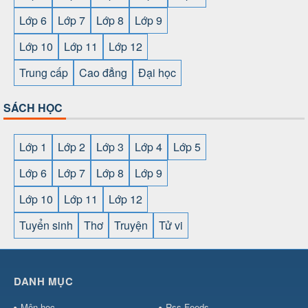
Lớp 6
Lớp 7
Lớp 8
Lớp 9
Lớp 10
Lớp 11
Lớp 12
Trung cấp
Cao đẳng
Đại học
SÁCH HỌC
Lớp 1
Lớp 2
Lớp 3
Lớp 4
Lớp 5
Lớp 6
Lớp 7
Lớp 8
Lớp 9
Lớp 10
Lớp 11
Lớp 12
Tuyển sinh
Thơ
Truyện
Tử vi
SHBET
⇔
78win
⇔
789BET
⇔
https://789betcom0.com/
⇔
https://hi88.baby/
⇔
https://fun88.social/
⇔
DANH MỤC
cái OPEN88
⇔
CM88
⇔
u888
⇔
nổ
hũ
⇔
https://gameb52a.club/
⇔
https://taixiuonl.com/
⇔
https:/
Môn học
Rss Feeds