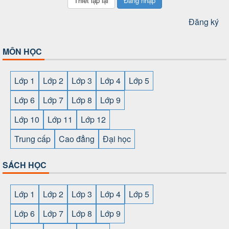
Đăng nhập
Đăng ký
MÔN HỌC
Lớp 1
Lớp 2
Lớp 3
Lớp 4
Lớp 5
Lớp 6
Lớp 7
Lớp 8
Lớp 9
Lớp 10
Lớp 11
Lớp 12
Trung cấp
Cao đẳng
Đại học
SÁCH HỌC
Lớp 1
Lớp 2
Lớp 3
Lớp 4
Lớp 5
Lớp 6
Lớp 7
Lớp 8
Lớp 9