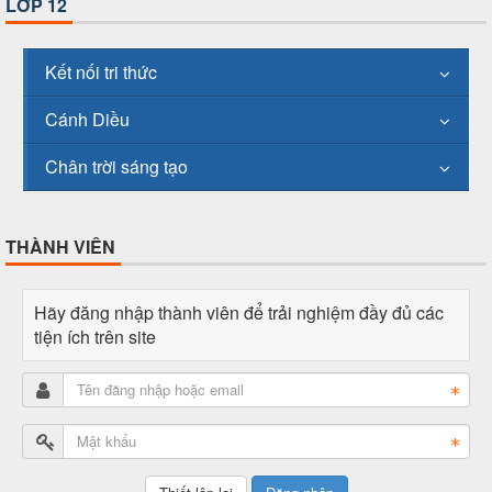
LỚP 12
Kết nối tri thức
Cánh Diều
Chân trời sáng tạo
THÀNH VIÊN
Hãy đăng nhập thành viên để trải nghiệm đầy đủ các
tiện ích trên site