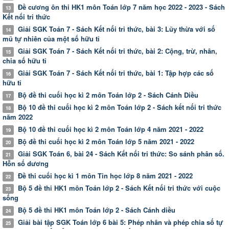
Đề cương ôn thi HK1 môn Toán lớp 7 năm học 2022 - 2023 - Sách
13
Kết nối tri thức
Giải SGK Toán 7 - Sách Kết nối tri thức, bài 3: Lũy thừa với số
14
mũ tự nhiên của một số hữu tỉ
Giải SGK Toán 7 - Sách Kết nối tri thức, bài 2: Cộng, trừ, nhân,
15
chia số hữu tỉ
Giải SGK Toán 7 - Sách Kết nối tri thức, bài 1: Tập hợp các số
16
hữu tỉ
Bộ đề thi cuối học kì 2 môn Toán lớp 2 - Sách Cánh Diều
17
Bộ 10 đề thi cuối học kì 2 môn Toán lớp 2 - Sách kết nối tri thức
18
năm 2022
Bộ 10 đề thi cuối học kì 2 môn Toán lớp 4 năm 2021 - 2022
19
Bộ đề thi cuối học kì 2 môn Toán lớp 5 năm 2021 - 2022
20
Giải SGK Toán 6, bài 24 - Sách Kết nối tri thức: So sánh phân số.
21
Hỗn số dương
Đề thi cuối học kì 1 môn Tin học lớp 8 năm 2021 - 2022
22
Bộ 5 đề thi HK1 môn Toán lớp 2 - Sách Kết nối tri thức với cuộc
23
sống
Bộ 5 đề thi HK1 môn Toán lớp 2 - Sách Cánh diều
24
Giải bài tập SGK Toán lớp 6 bài 5: Phép nhân và phép chia số tự
25