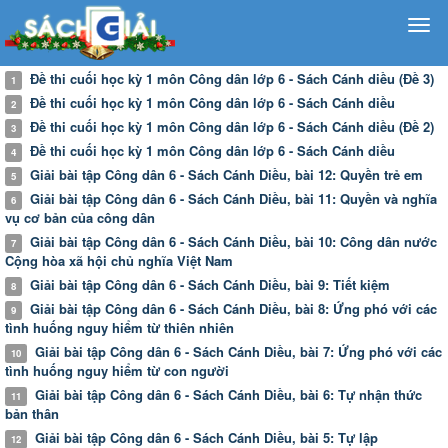
​​​​​​​Đề thi cuối học kỳ 1 môn Công dân lớp 6 - Sách Cánh diều (Đề 3)
1
​​​​​​​Đề thi cuối học kỳ 1 môn Công dân lớp 6 - Sách Cánh diều
2
Đề thi cuối học kỳ 1 môn Công dân lớp 6 - Sách Cánh diều (Đề 2)
3
Đề thi cuối học kỳ 1 môn Công dân lớp 6 - Sách Cánh diều
4
Giải bài tập Công dân 6 - Sách Cánh Diều, bài 12: Quyền trẻ em
5
Giải bài tập Công dân 6 - Sách Cánh Diều, bài 11: Quyền và nghĩa
6
vụ cơ bản của công dân
Giải bài tập Công dân 6 - Sách Cánh Diều, bài 10: Công dân nước
7
Cộng hòa xã hội chủ nghĩa Việt Nam
Giải bài tập Công dân 6 - Sách Cánh Diều, bài 9: Tiết kiệm
8
Giải bài tập Công dân 6 - Sách Cánh Diều, bài 8: Ứng phó với các
9
tình huống nguy hiểm từ thiên nhiên
Giải bài tập Công dân 6 - Sách Cánh Diều, bài 7: Ứng phó với các
10
tình huống nguy hiểm từ con người
Giải bài tập Công dân 6 - Sách Cánh Diều, bài 6: Tự nhận thức
11
bản thân
Giải bài tập Công dân 6 - Sách Cánh Diều, bài 5: Tự lập
12