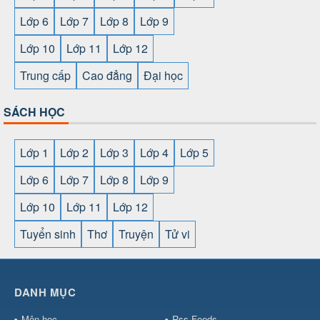
Lớp 6
Lớp 7
Lớp 8
Lớp 9
Lớp 10
Lớp 11
Lớp 12
Trung cấp
Cao đẳng
Đại học
SÁCH HỌC
Lớp 1
Lớp 2
Lớp 3
Lớp 4
Lớp 5
Lớp 6
Lớp 7
Lớp 8
Lớp 9
Lớp 10
Lớp 11
Lớp 12
Tuyển sinh
Thơ
Truyện
Tử vi
SHBET
⇔
78win
⇔
789BET
⇔
https://789betcom0.com/
⇔
https://hi88.baby/
⇔
https://fun88.social/
⇔
DANH MỤC
cái OPEN88
⇔
CM88
⇔
u888
⇔
nổ
hũ
⇔
https://gameb52a.club/
⇔
https://taixiuonl.com/
⇔
https:/
Môn học
Rss Feeds