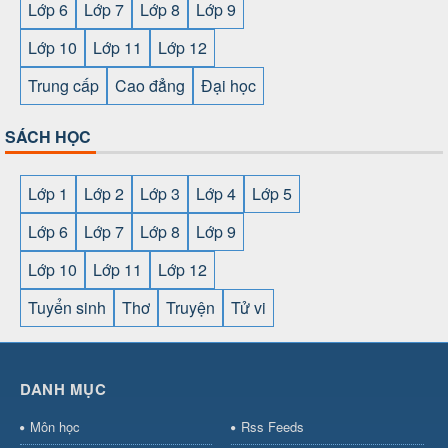
Lớp 6
Lớp 7
Lớp 8
Lớp 9
Lớp 10
Lớp 11
Lớp 12
Trung cấp
Cao đẳng
Đại học
SÁCH HỌC
Lớp 1
Lớp 2
Lớp 3
Lớp 4
Lớp 5
Lớp 6
Lớp 7
Lớp 8
Lớp 9
Lớp 10
Lớp 11
Lớp 12
Tuyển sinh
Thơ
Truyện
Tử vi
SHBET
⇔
789BET
⇔
https://789betcom0.com/
⇔
https://hi88.baby/
⇔
https://fun88.social/
⇔
DANH MỤC
cái OPEN88
⇔
CM88
⇔
u888
⇔
nổ
hũ
⇔
https://gameb52a.club/
⇔
https://new88.biz/
⇔
https://ne
Môn học
Rss Feeds
bài
⇔
bóng đá trực tiếp
⇔
fly88