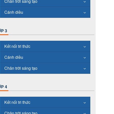
Chân trời sáng tạo
Cánh diều
P 3
Kết nối tri thức
Cánh diều
Chân trời sáng tạo
P 4
Kết nối tri thức
Chân trời sáng tạo