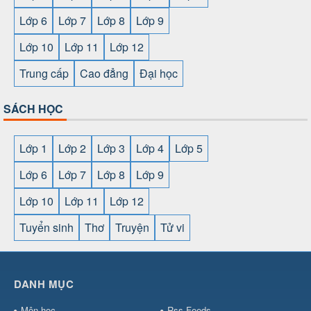
Lớp 6
Lớp 7
Lớp 8
Lớp 9
Lớp 10
Lớp 11
Lớp 12
Trung cấp
Cao đẳng
Đại học
SÁCH HỌC
Lớp 1
Lớp 2
Lớp 3
Lớp 4
Lớp 5
Lớp 6
Lớp 7
Lớp 8
Lớp 9
Lớp 10
Lớp 11
Lớp 12
Tuyển sinh
Thơ
Truyện
Tử vi
SHBET
⇔
78win
⇔
789BET
⇔
https://789betcom0.com/
⇔
https://hi88.baby/
⇔
https://fun88.social/
⇔
DANH MỤC
cái OPEN88
⇔
CM88
⇔
u888
⇔
nổ
hũ
⇔
https://gameb52a.club/
⇔
https://taixiuonl.com/
⇔
https:/
Môn học
Rss Feeds