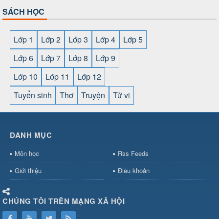
SÁCH HỌC
Lớp 1
Lớp 2
Lớp 3
Lớp 4
Lớp 5
Lớp 6
Lớp 7
Lớp 8
Lớp 9
Lớp 10
Lớp 11
Lớp 12
Tuyển sinh
Thơ
Truyện
Tử vi
SHBET
⇔
789BET
⇔
https://789betcom0.com/
⇔
https://hi88.baby/
⇔
https://fun88.social/
⇔
DANH MỤC
cái OPEN88
⇔
CM88
⇔
u888
⇔
nổ
hũ
⇔
https://gameb52a.club/
⇔
https://new88.biz/
⇔
https://ne
Môn học
Rss Feeds
bài
⇔
bóng đá trực tiếp
⇔
fly88
select
⇔
https://xocdiaonline.ae
⇔
https://cm88.dad/
⇔
789bet
Giới thiệu
Điều khoản
hũ
⇔
F168
⇔
https://f168.tech/
⇔
cm88
⇔
https://hitclub88.stud
bet.com/
⇔
https://shbetz.net/
⇔
789WIN
⇔
BJ88
⇔
12bet
⇔
h
CHÚNG TÔI TRÊN MẠNG XÃ HỘI
nha
cai
⇔
U888
⇔
https://b52club.pizza
⇔
https://frasimondo.com