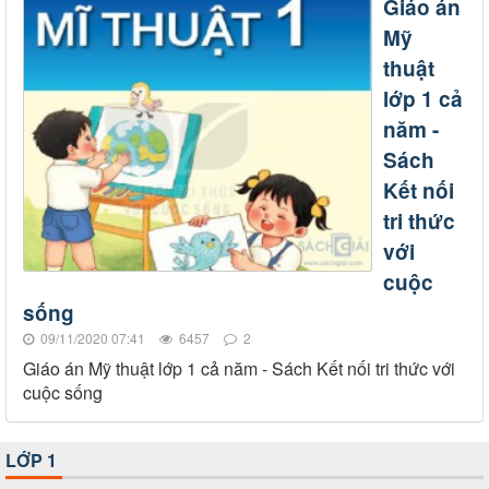
Giáo án
Mỹ
thuật
lớp 1 cả
năm -
Sách
Kết nối
tri thức
với
cuộc
sống
09/11/2020 07:41
6457
2
Giáo án Mỹ thuật lớp 1 cả năm - Sách Kết nối tri thức với
cuộc sống
LỚP 1