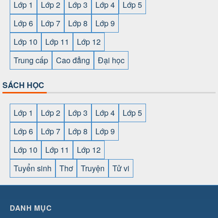
Lớp 1
Lớp 2
Lớp 3
Lớp 4
Lớp 5
Lớp 6
Lớp 7
Lớp 8
Lớp 9
Lớp 10
Lớp 11
Lớp 12
Trung cấp
Cao đẳng
Đại học
SÁCH HỌC
Lớp 1
Lớp 2
Lớp 3
Lớp 4
Lớp 5
Lớp 6
Lớp 7
Lớp 8
Lớp 9
Lớp 10
Lớp 11
Lớp 12
Tuyển sinh
Thơ
Truyện
Tử vi
SHBET
⇔
78win
⇔
789BET
⇔
https://789betcom0.com/
⇔
https://hi88.baby/
⇔
https://fun88.social/
⇔
DANH MỤC
cái OPEN88
⇔
CM88
⇔
u888
⇔
nổ