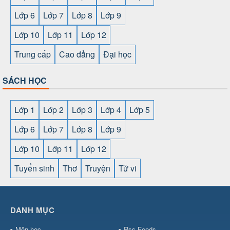
Lớp 6
Lớp 7
Lớp 8
Lớp 9
Lớp 10
Lớp 11
Lớp 12
Trung cấp
Cao đẳng
Đại học
SÁCH HỌC
Lớp 1
Lớp 2
Lớp 3
Lớp 4
Lớp 5
Lớp 6
Lớp 7
Lớp 8
Lớp 9
Lớp 10
Lớp 11
Lớp 12
Tuyển sinh
Thơ
Truyện
Tử vi
SHBET
⇔
78win
⇔
789BET
⇔
https://789betcom0.com/
⇔
https://hi88.baby/
⇔
https://fun88.social/
⇔
DANH MỤC
cái OPEN88
⇔
CM88
⇔
u888
⇔
nổ
hũ
⇔
https://gameb52a.club/
⇔
https://taixiuonl.com/
⇔
https:/
Môn học
Rss Feeds