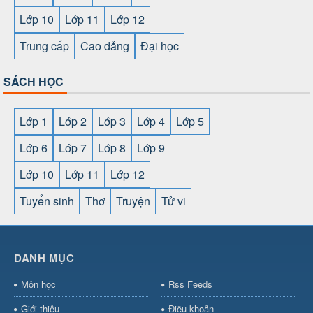
Lớp 10
Lớp 11
Lớp 12
Trung cấp
Cao đẳng
Đại học
SÁCH HỌC
Lớp 1
Lớp 2
Lớp 3
Lớp 4
Lớp 5
Lớp 6
Lớp 7
Lớp 8
Lớp 9
Lớp 10
Lớp 11
Lớp 12
Tuyển sinh
Thơ
Truyện
Tử vi
SHBET
⇔
78win
⇔
789BET
⇔
https://789betcom0.com/
⇔
https://hi88.baby/
⇔
https://fun88.social/
⇔
DANH MỤC
cái OPEN88
⇔
CM88
⇔
u888
⇔
nổ
hũ
⇔
https://gameb52a.club/
⇔
https://taixiuonl.com/
⇔
https:/
Môn học
Rss Feeds
bài
⇔
bóng đá trực tiếp
⇔
fly88
select
⇔
https://xocdiaonline.ae
⇔
https://cm88.dad/
⇔
789bet
Giới thiệu
Điều khoản