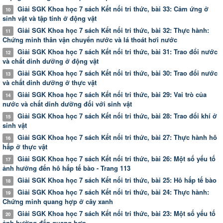
Giải SGK Khoa học 7 sách Kết nối tri thức, bài 33: Cảm ứng ở
10
sinh vật và tập tính ở động vật
Giải SGK Khoa học 7 sách Kết nối tri thức, bài 32: Thực hành:
11
Chứng minh thân vận chuyển nước và lá thoát hơi nước
Giải SGK Khoa học 7 sách Kết nối tri thức, bài 31: Trao đổi nước
12
và chất dinh dưỡng ở động vật
Giải SGK Khoa học 7 sách Kết nối tri thức, bài 30: Trao đổi nước
13
và chất dinh dưỡng ở thực vật
Giải SGK Khoa học 7 sách Kết nối tri thức, bài 29: Vai trò của
14
nước và chất dinh dưỡng đối với sinh vật
Giải SGK Khoa học 7 sách Kết nối tri thức, bài 28: Trao đổi khí ở
15
sinh vật
Giải SGK Khoa học 7 sách Kết nối tri thức, bài 27: Thực hành hô
16
hấp ở thực vật
Giải SGK Khoa học 7 sách Kết nối tri thức, bài 26: Một số yếu tố
17
ảnh hưởng đến hô hấp tế bào - Trang 113
Giải SGK Khoa học 7 sách Kết nối tri thức, bài 25: Hô hấp tế bào
18
Giải SGK Khoa học 7 sách Kết nối tri thức, bài 24: Thực hành:
19
Chứng minh quang hợp ở cây xanh
Giải SGK Khoa học 7 sách Kết nối tri thức, bài 23: Một số yếu tố
20
ảnh hưởng đến quang hợp