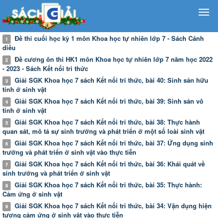
Đề thi cuối học kỳ 1 môn Khoa học tự nhiên lớp 7 - Sách Cánh
1
diều
Đề cương ôn thi HK1 môn Khoa học tự nhiên lớp 7 năm học 2022
2
- 2023 - Sách Kết nối tri thức
Giải SGK Khoa học 7 sách Kết nối tri thức, bài 40: Sinh sản hữu
3
tính ở sinh vật
Giải SGK Khoa học 7 sách Kết nối tri thức, bài 39: Sinh sản vô
4
tính ở sinh vật
Giải SGK Khoa học 7 sách Kết nối tri thức, bài 38: Thực hành
5
quan sát, mô tả sự sinh trưởng và phát triển ở một số loài sinh vật
Giải SGK Khoa học 7 sách Kết nối tri thức, bài 37: Ứng dụng sinh
6
trưởng và phát triển ở sinh vật vào thực tiễn
Giải SGK Khoa học 7 sách Kết nối tri thức, bài 36: Khái quát về
7
sinh trưởng và phát triển ở sinh vật
Giải SGK Khoa học 7 sách Kết nối tri thức, bài 35: Thực hành:
8
Cảm ứng ở sinh vật
Giải SGK Khoa học 7 sách Kết nối tri thức, bài 34: Vận dụng hiện
9
tượng cảm ứng ở sinh vật vào thực tiễn