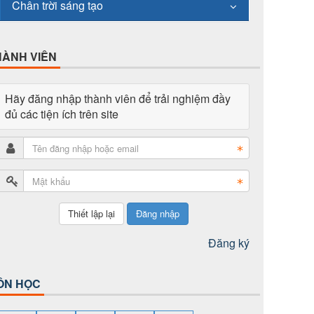
Chân trời sáng tạo
HÀNH VIÊN
Hãy đăng nhập thành viên để trải nghiệm đầy
đủ các tiện ích trên site
Đăng nhập
Đăng ký
ÔN HỌC