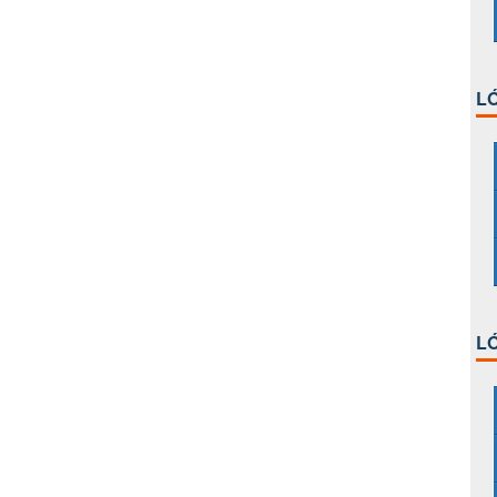
LỚ
LỚ