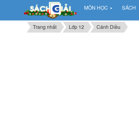
MÔN HỌC
SÁCH
Trang nhất
Lớp 12
Cánh Diều