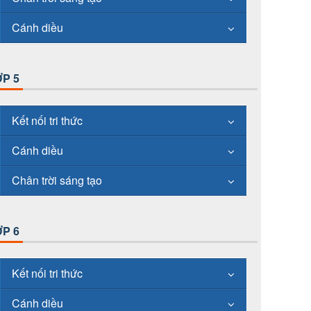
Cánh diều
P 5
Kết nối tri thức
Cánh diều
Chân trời sáng tạo
P 6
Kết nối tri thức
Cánh diều