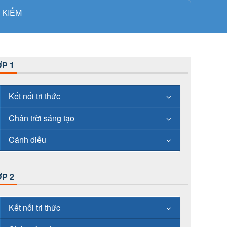
 KIẾM
P 1
Kết nối tri thức
Chân trời sáng tạo
Cánh diều
P 2
Kết nối tri thức