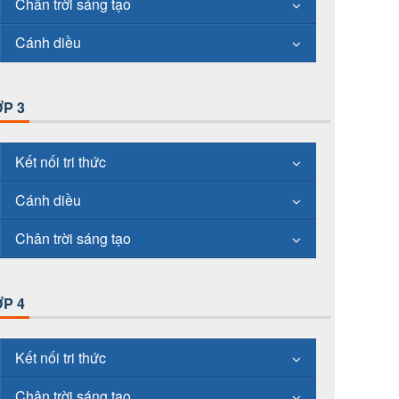
Chân trời sáng tạo
Cánh diều
P 3
Kết nối tri thức
Cánh diều
Chân trời sáng tạo
P 4
Kết nối tri thức
Chân trời sáng tạo