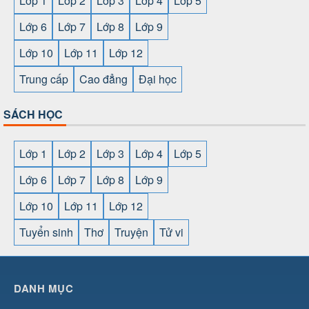
Lớp 1
Lớp 2
Lớp 3
Lớp 4
Lớp 5
Lớp 6
Lớp 7
Lớp 8
Lớp 9
Lớp 10
Lớp 11
Lớp 12
Trung cấp
Cao đẳng
Đại học
SÁCH HỌC
Lớp 1
Lớp 2
Lớp 3
Lớp 4
Lớp 5
Lớp 6
Lớp 7
Lớp 8
Lớp 9
Lớp 10
Lớp 11
Lớp 12
Tuyển sinh
Thơ
Truyện
Tử vi
SHBET
⇔
78win
⇔
789BET
⇔
https://789betcom0.com/
⇔
https://hi88.baby/
⇔
https://fun88.social/
⇔
DANH MỤC
cái OPEN88
⇔
CM88
⇔
u888
⇔
nổ
hũ
⇔
https://gameb52a.club/
⇔
https://taixiuonl.com/
⇔
https:/