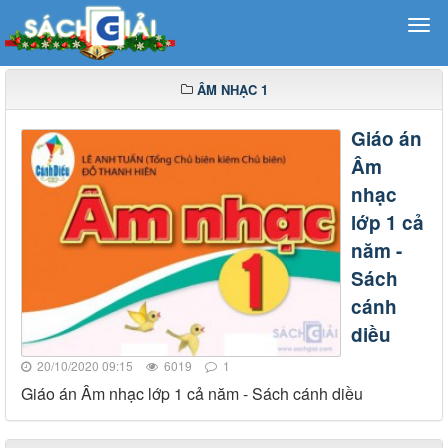
ÂM NHẠC 1
Giáo án
Âm
nhạc
lớp 1 cả
năm -
Sách
cánh
diều
20/10/2020 09:15
6019
1
Giáo án Âm nhạc lớp 1 cả năm - Sách cánh diều