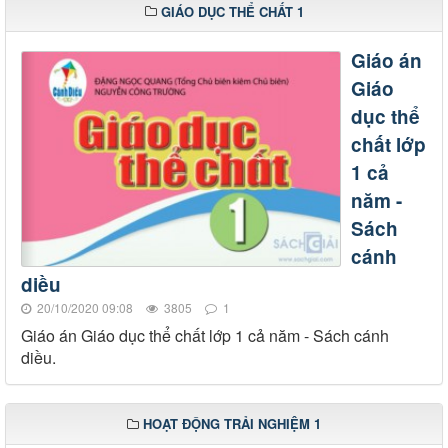
GIÁO DỤC THỂ CHẤT 1
Giáo án
Giáo
dục thể
chất lớp
1 cả
năm -
Sách
cánh
diều
20/10/2020 09:08
3805
1
Giáo án Giáo dục thể chất lớp 1 cả năm - Sách cánh
diều.
HOẠT ĐỘNG TRẢI NGHIỆM 1