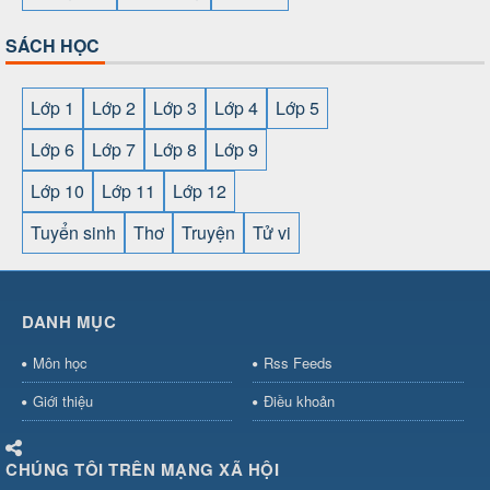
SÁCH HỌC
Lớp 1
Lớp 2
Lớp 3
Lớp 4
Lớp 5
Lớp 6
Lớp 7
Lớp 8
Lớp 9
Lớp 10
Lớp 11
Lớp 12
Tuyển sinh
Thơ
Truyện
Tử vi
SHBET
⇔
78win
⇔
789BET
⇔
https://789betcom0.com/
⇔
https://hi88.baby/
⇔
https://fun88.social/
⇔
DANH MỤC
cái OPEN88
⇔
CM88
⇔
u888
⇔
nổ
hũ
⇔
https://gameb52a.club/
⇔
https://taixiuonl.com/
⇔
https:/
Môn học
Rss Feeds
bài
⇔
bóng đá trực tiếp
⇔
fly88
select
⇔
https://xocdiaonline.ae
⇔
https://cm88.dad/
⇔
789bet
Giới thiệu
Điều khoản
hũ
⇔
F168
⇔
https://f168.tech/
⇔
cm88
⇔
https://hitclub88.stud
bet.com/
⇔
https://shbetz.net/
⇔
789WIN
⇔
BJ88
⇔
12bet
⇔
h
CHÚNG TÔI TRÊN MẠNG XÃ HỘI
nha