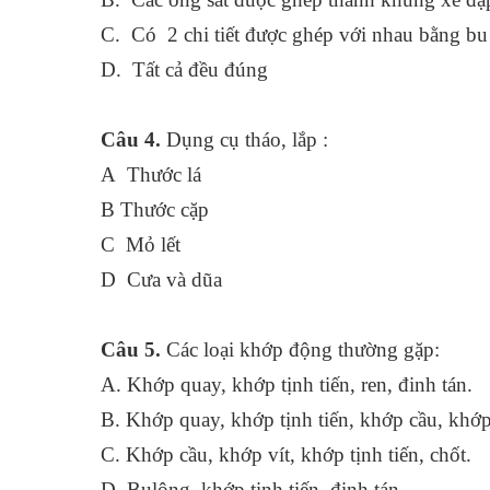
C. Có 2 chi tiết được ghép với nhau bằ
D. Tất cả đều đúng
Câu 4.
Dụng cụ tháo, lắp :
A Thước lá
B Thước cặp
C Mỏ lết
D Cưa và dũa
Câu 5.
Các loại khớp động thường gặp:
A. Khớp quay, khớp tịnh tiến, ren, đinh t
B. Khớp quay, khớp tịnh tiến, khớp cầu, khớp
C. Khớp cầu, khớp vít, khớp tịnh tiến, ch
D. Bulông, khớp tịnh tiến, đinh tán