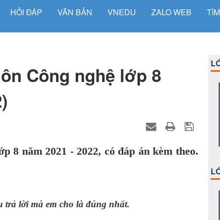
HỎI ĐÁP
VĂN BẢN
VNEDU
ZALO WEB
TÌM
LỚ
 môn Công nghệ lớp 8
)
ớp 8 năm 2021 - 2022, có đáp án kèm theo.
LỚ
 trả lời mà em cho là đúng nhất.