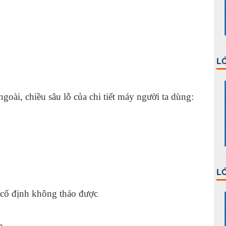
LỚ
oài, chiều sâu lỗ của chi tiết máy người ta dùng:
LỚ
cố định không tháo được
càng xe
p