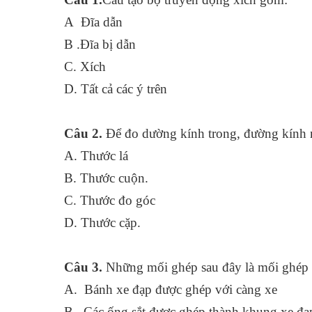
A Đĩa dẫn
B .Đĩa bị dẫn
C. Xích
D. Tất cả các ý trên
Câu 2.
Để đo dường kính trong, đường kính ng
A. Thước lá
B. Thước cuộn.
C. Thước đo góc
D. Thước cặp.
Câu 3.
Những mối ghép sau đây là mối ghép 
A. Bánh xe đạp được ghép với 
B. Các ống sắt được ghép thành khung xe đạ