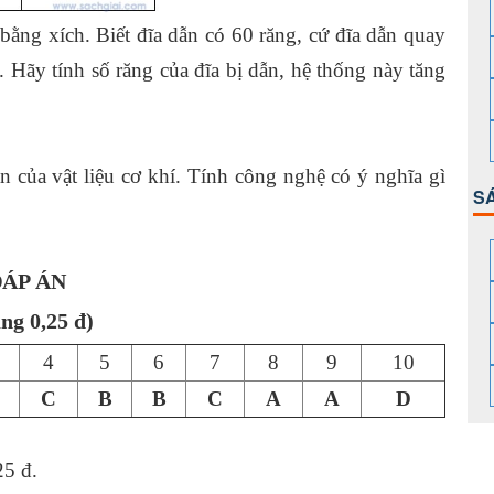
ằng xích. Biết đĩa dẫn có 60 răng, cứ đĩa dẫn quay
 Hãy tính số răng của đĩa bị dẫn, hệ thống này tăng
n của vật liệu cơ khí. Tính công nghệ có ý nghĩa gì
S
ÁP ÁN
ng 0,25 đ)
4
5
6
7
8
9
10
C
B
B
C
A
A
D
5 đ.