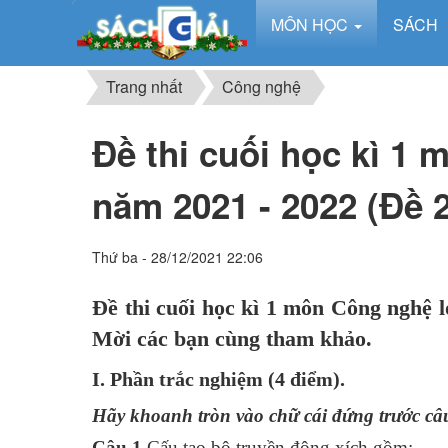
MÔN HỌC
SÁCH
Trang nhất
Công nghệ
Đề thi cuối học kì 1
năm 2021 - 2022 (Đề 2
Thứ ba - 28/12/2021 22:06
Đề thi cuối học kì 1 môn Công nghệ l
Mời các bạn cùng tham khảo.
I. P
hần trắc nghiệm
(4 điểm).
Hãy khoanh tròn vào chữ cái đứng trước câu
Câu 1.
Cấu tạo bộ truyền động xích gồm: