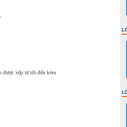
?
LỚ
au được xếp từ tốt đến kém
LỚ