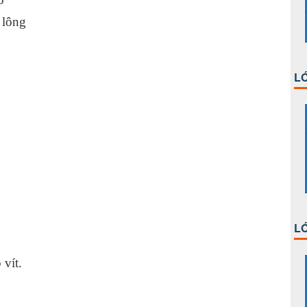
ng bu lông
LỚ
LỚ
án.
 vít.
ốt.