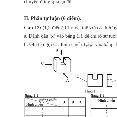
chuyển động qua lại để………………..
II. P
hần tự luận
(6 điểm).
Câu 13:
(1,5 điểm)
Cho vật thể với các hướn
a. Đánh dấu (x) vào bảng 1.1 để chỉ rõ sự tươ
b. Ghi tên gọi các hình chiếu 1,2,3 vào bảng 