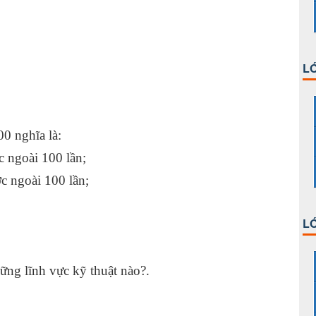
ng cắt.
 chiếu.
LỚ
00 nghĩa là:
ước ngoài 100 lần;
ước ngoài 100 lần;
LỚ
ng lĩnh vực kỹ thuật nào?.