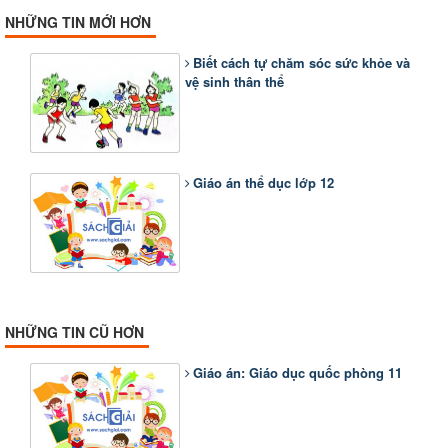
NHỮNG TIN MỚI HƠN
Biết cách tự chăm sóc sức khỏe và
vệ sinh thân thể
Giáo án thể dục lớp 12
NHỮNG TIN CŨ HƠN
Giáo án: Giáo dục quốc phòng 11