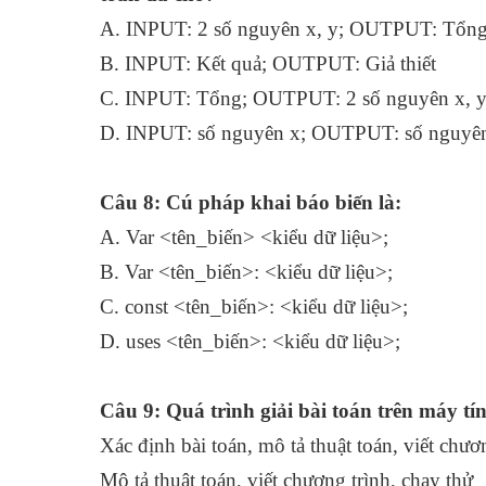
A. INPUT: 2 số nguyên x, y; OUTP
B. INPUT: Kết quả; OUTPUT: Gi
C. INPUT: Tổng; OUTPUT: 2 số nguyên x, 
D. INPUT: số nguyên x; OUTPUT: số nguyê
Câu 8: Cú pháp khai báo biến là:
A. Var <tên_biến> <kiểu dữ
B. Var <tên_biến>: <kiểu dữ
C. const <tên_biến>: <kiểu dữ liệu>;
D. uses <tên_biến>: <kiểu dữ liệu>;
Câu 9: Quá trình giải bài toán trên máy tí
Xác định bài toán, mô tả thuật toán, viết chươ
Mô tả thuật toán, viết chương trình, chạy thử