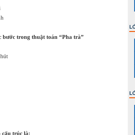
i
nh
LỚ
c bước trong thuật toán “Pha trà”
 khách
ến 4 phút
(4)
LỚ
(1)
cấu trúc là: