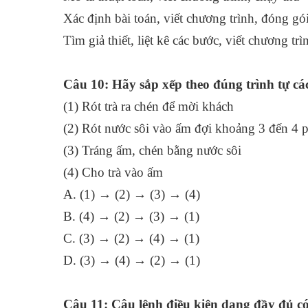
Xác định bài toán, viết chương trình, đóng gó
Tìm giả thiết, liệt kê các bước, viết chương trì
Câu 10: Hãy sắp xếp theo đúng trình tự cá
(1) Rót trà ra chén để mời
(2) Rót nước sôi vào ấm đợi khoảng 3 đ
(3) Tráng ấm, chén bằng nước sôi
(4) Cho trà vào ấm
A. (1) → (2) → (3) → 
B. (4) → (2) → (3) → (1)
C. (3) → (2) → (4) → 
D. (3) → (4) → (2) → (1)
Câu 11: Câu lệnh điều kiện dạng đầy đủ có 