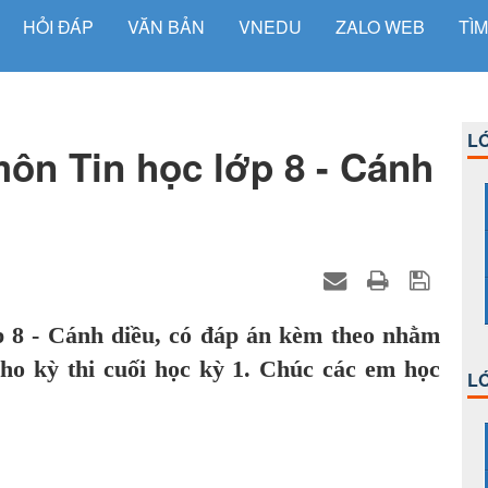
HỎI ĐÁP
VĂN BẢN
VNEDU
ZALO WEB
TÌM
LỚ
môn Tin học lớp 8 - Cánh
p 8 - Cánh diều, có đáp án kèm theo nhằm
cho kỳ thi cuối học kỳ 1. Chúc các em học
LỚ