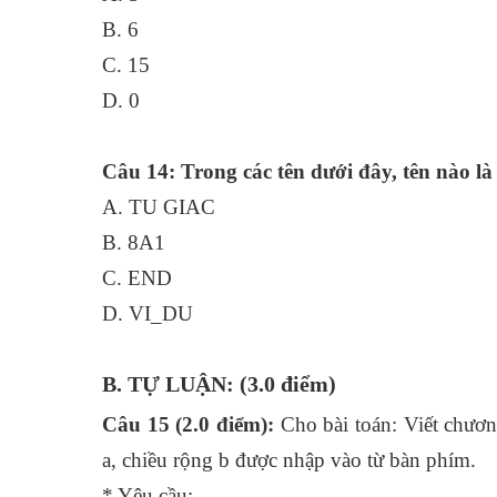
B. 6
C. 15
D. 0
Câu 14: Trong các tên dưới đây, tên nào là
A. TU GIAC
B. 8A1
C. END
D. VI_DU
B. TỰ LUẬN: (3.0 điểm)
Câu 15 (2.0 điểm):
Cho bài toán: Viết chương
a, chiều rộng b được nhập vào từ bàn phím.
* Yêu cầu: