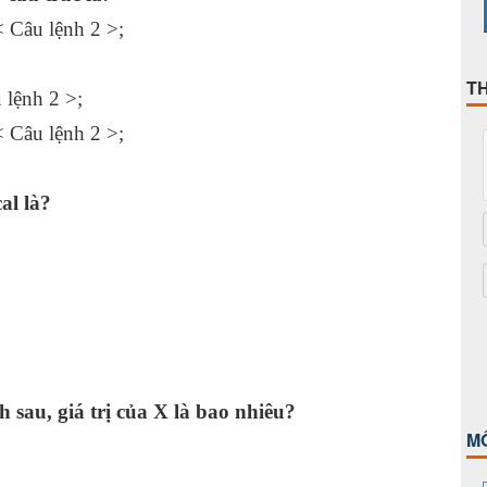
< Câu lệnh 2 >;
T
 lệnh 2 >;
< Câu lệnh 2 >;
al là?
 sau, giá trị của X là bao nhiêu?
M