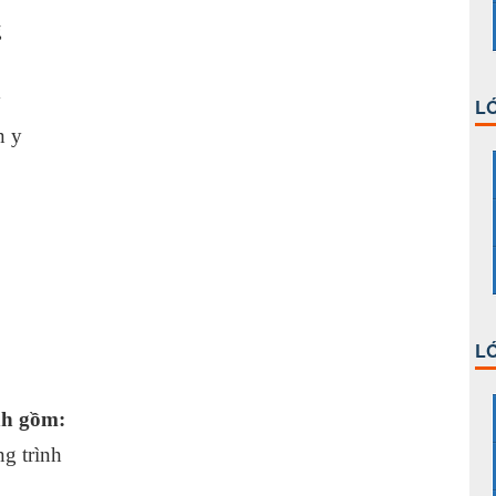
UT: Tổng
ả thiết
y
LỚ
n y
 liệu>;
 liệu>;
LỚ
nh gồm:
ng trình