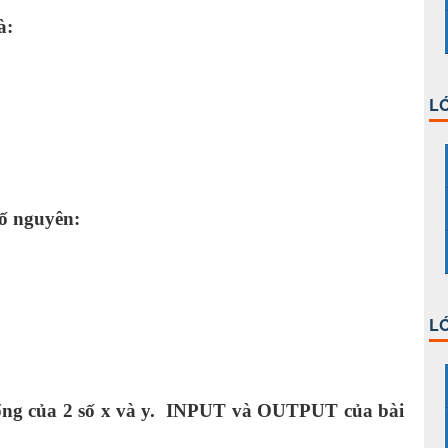
à:
LỚ
số nguyên:
LỚ
 tổng của 2 số x và y. INPUT và OUTPUT của bài