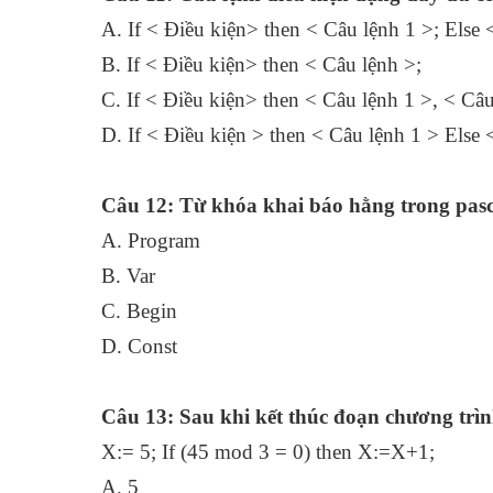
A. If < Điều kiện> then < Câu lệnh 1 >; Else 
B. If < Điều kiện> then < Câu lệnh >;
C. If < Điều kiện> then < Câu lệnh 1 >, < Câu
D. If < Điều kiện > then < Câu lệnh 1 > Else 
Câu 12: Từ khóa khai báo hằng trong pasc
A. Program
B. Var
C. Begin
D. Const
Câu 13: Sau khi kết thúc đoạn chương trình
X:= 5; If (45 mod 3 = 0) then X:=X+1;
A. 5