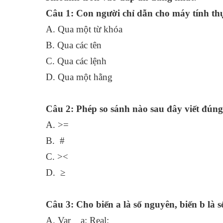
Câu 1: Con người chỉ dẫn cho máy tính thự
A. Qua một từ khóa
B. Qua các tên
C. Qua các lệnh
D. Qua một hằng
Câu 2: Phép so sánh nào sau đây viết đúng
A. >=
B. #
C. ><
D. ≥
Câu 3: Cho biến a là số nguyên, biến b là 
A. Var a: Real