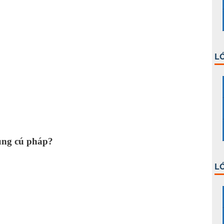
ger;
LỚ
đúng cú pháp?
+1;
LỚ
+1;