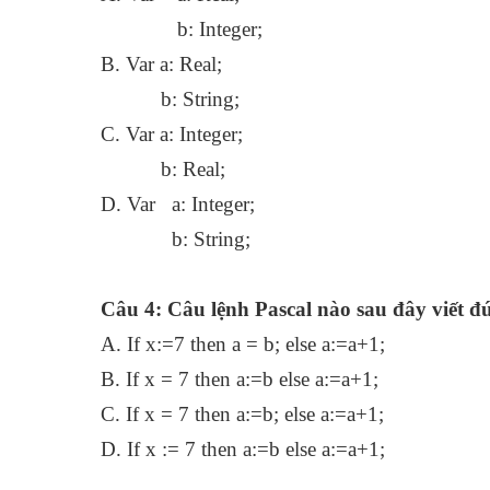
b: Inte
B. Var a: Real;
b: String;
C. Var a: Integer;
b: Real;
D. Var a: Integer;
b: String;
Câu 4: Câu lệnh Pascal nào sau đây viết 
A. If x:=7 then a = b; else a:=a
B. If x = 7 then a:=b else a:=a
C. If x = 7 then a:=b; else a:=a+1;
D. If x := 7 then a:=b else a:=a+1;