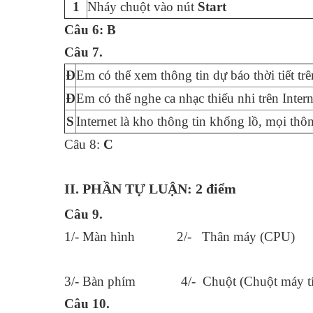
1
Nháy chuột vào nút
Start
Câu 6:
B
Câu 7.
Đ
Em có thể xem thông tin dự báo thời tiết trê
Đ
Em có thể nghe ca nhạc thiếu nhi trên Intern
S
Internet là kho thông tin khổng lồ, mọi thôn
Câu 8:
C
II. PHẦN TỰ LUẬN: 2 điểm
Câu 9.
1/- Màn hình 2/- Thân máy (CPU)
3/- Bàn phím 4/- Chuột (Chuột máy tí
Câu 10.