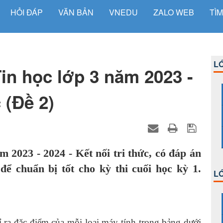
HỎI ĐÁP
VĂN BẢN
VNEDU
ZALO WEB
TÌM
LỚ
in học lớp 3 năm 2023 -
c (Đề 2)
 2023 - 2024 - Kết nối tri thức, có đáp án
ể chuẩn bị tốt cho kỳ thi cuối học kỳ 1.
LỚ
 ra đặc điểm của mỗi loại máy tính trong bảng dưới