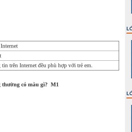
LỚ
Internet
t
 tin trên Internet đều phù hợp với trẻ em.
g thường có màu gì?
M1
LỚ