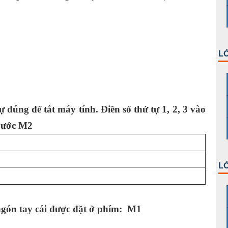
LỚ
ự đúng để tắt máy tính. Điền số
thứ
tự 1, 2, 3
vào
bước
M2
LỚ
ngón tay cái được đặt ở phím:
M1