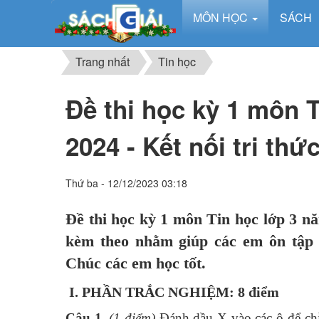
MÔN HỌC
SÁCH
Trang nhất
Tin học
Đề thi học kỳ 1 môn T
2024 - Kết nối tri thứ
Thứ ba - 12/12/2023 03:18
Đề thi học kỳ 1 môn Tin học lớp 3 năm
kèm theo nhằm giúp các em ôn tập đ
Chúc các em học tốt.
I. PHẦN TRẮC NGHIỆM: 8 điểm
Câu 1.
(1 điểm)
Đánh dầu X vào các ô để chỉ