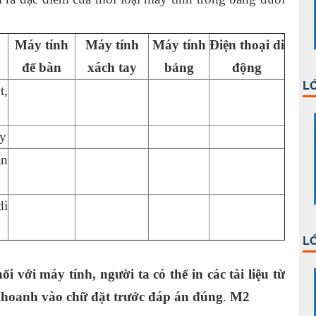
Máy tính
Máy tính
Máy tính
Điện thoại di
để bàn
xách tay
bảng
động
LỚ
t,
áy
ắn
di
LỚ
nối
với
máy tính, người ta có thể in các tài liệu từ
? Khoanh vào chữ đặt trước đáp
án
đúng
.
M2