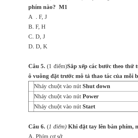
phím nào? M1
A . F, J
B. F, H
C. D, J
D. D, K
Câu 5.
(1 điểm)
Sắp xếp các bước theo thứ t
ô vuông
đặt
trước mô tả thao tác của mỗi 
Nháy chuột vào nút
Shut down
Nháy chuột vào nút
Power
Nháy chuột vào nút
Start
Câu 6.
(
1
điểm)
Khi đặt tay lên bàn phím, 
A. Phím cơ sở