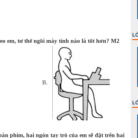
LỚ
eo em, tư thế ngồi máy tính nào là tốt hơn? M2
B.
LỚ
bàn phím, hai ngón tay trỏ của em sẽ đặt trên hai