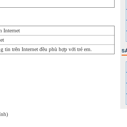
n Internet
et
g tin trên Internet đều phù hợp với trẻ em.
S
nh)