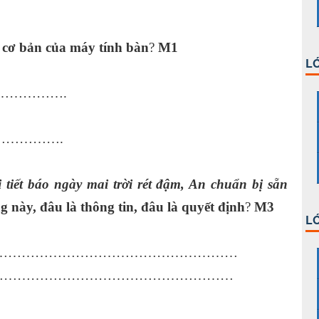
 cơ bản của máy tính bàn
?
M1
LỚ
…………….
…………….
 tiết báo ngày mai trời rét đậm, An chuẩn bị sẵn
 này, đâu là thông tin, đâu là quyết định
?
M3
LỚ
………………………………………………………
………………………………………………