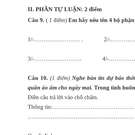
II. PHẦN TỰ LUẬN: 2 điểm
Câu 9.
( 1 điểm)
Em hãy nêu tên 4 bộ phận
1/-…………………… . 2/-…………
3/-……………………. 4/-…………
Câu 10.
(1 điếm)
Nghe bản tin dự báo thời
quần áo ấm cho ngày mai.
Trong tình huống
Điền câu trả lời vào chỗ chấm.
Thông tin:……………………………
………………………………………………