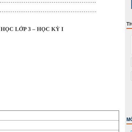
…………………………………………………….
………………………………………………
T
HỌC LỚP 3 – HỌC KỲ I
M