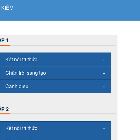
 KIẾM
P 1
Kết nối tri thức
Chân trời sáng tạo
Cánh diều
P 2
Kết nối tri thức