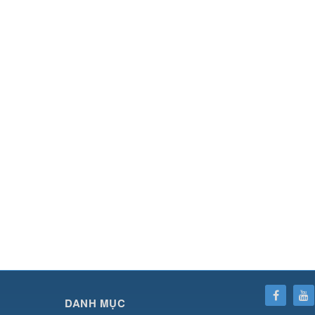
SHBET
⇔
78win
⇔
789BET
⇔
https://789betcom0.com/
⇔
https://hi88.baby/
⇔
https://fun
DANH MỤC
cái OPEN88
⇔
CM88
⇔
u888
⇔
nổ