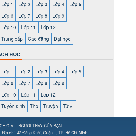
Lớp 1
Lớp 2
Lớp 3
Lớp 4
Lớp 5
Lớp 6
Lớp 7
Lớp 8
Lớp 9
Lớp 10
Lớp 11
Lớp 12
Trung cấp
Cao đẳng
Đại học
ÁCH HỌC
Lớp 1
Lớp 2
Lớp 3
Lớp 4
Lớp 5
Lớp 6
Lớp 7
Lớp 8
Lớp 9
Lớp 10
Lớp 11
Lớp 12
Tuyển sinh
Thơ
Truyện
Tử vi
CH GIẢI - NGƯỜI THẦY CỦA BẠN
ps://789club24.com/
⇔
https://bomwin.tech/
⇔
https://789club24.com/
Địa chỉ:
43 Đồng Khởi, Quận 1, TP. Hồ Chí Minh