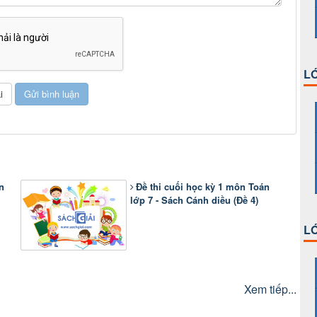
LỚ
n
Đề thi cuối học kỳ 1 môn Toán
lớp 7 - Sách Cánh diều (Đề 4)
LỚ
Xem tiếp...