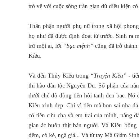
trở về với cuộc sống trần gian dù điều kiện có 
Thân phận người phụ nữ trong xã hội phon
họ như đã được định đoạt từ trước. Sinh ra 
trừ một ai, lời
“bạc mệnh”
cũng đã trở thàn
Kiều.
Và đến Thúy Kiều trong
“Truyện Kiều”
- tiế
thi hào dân tộc Nguyễn Du. Số phận của nàn
dưới chế độ đồng tiền hôi tanh đen bạc. Nó 
Kiều xinh đẹp. Chỉ vì tiền mà bọn sai nha đã 
có tiền cứu cha và em trai của mình, nàng 
gian ác buôn thịt bán người. Và Kiều bỗng
đếm, cò kè, ngã giá... Và từ tay Mã Giám Sin