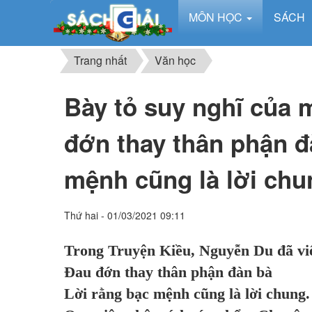
MÔN HỌC
SÁCH
Trang nhất
Văn học
Bày tỏ suy nghĩ của 
đớn thay thân phận đ
mệnh cũng là lời chu
Thứ hai - 01/03/2021 09:11
Trong Truyện Kiều, Nguyễn Du đã viế
Đau đớn thay thân phận đàn bà
Lời rằng bạc mệnh cũng là lời chung.