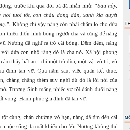
 động, trước khi qua đời bà đã nhắn nhủ:
“Sau này,
g nòi tươi tốt, con cháu đông đàn, xanh kia quyết
T
mẹ.”.
Không chỉ vậy nàng còn phải chăm lo cho đứa
con thiếu thốn hình bóng người cha và cũng để nàng
Vũ Nương đã nghĩ ra trò cái bóng. Đêm đêm, nàng
i với đứa con nhổ rằng đó là cha nó. Xã hội phong
cảm thấy bất an : chỉ một trò đùa, một vật vô tri, vô
a đình tan vỡ. Qua năm sau, việc quân kết thúc,
n, chàng chẳng thèm suy nghĩ dù đó là lời nói của
 mờ. Trương Sinh mắng nhiếc vợ rồi đánh đuổi nàng
hất vọng. Hạnh phúc gia đình đã tan vỡ.
 tột cùng, chán chường vô hạn, nàng đã tìm đến cái
M
vào cuộc sống đã mất khiến cho Vũ Nương không thể