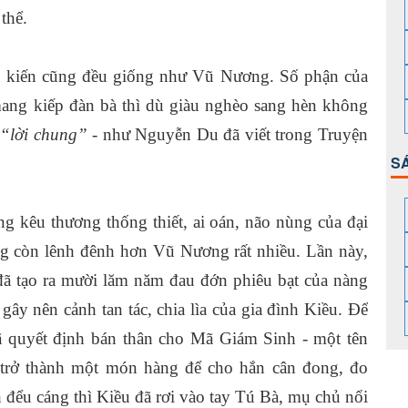
thể.
g kiến cũng đều giống như Vũ Nương. Số phận của
mang kiếp đàn bà thì dù giàu nghèo sang hèn không
h
“lời chung”
- như Nguyễn Du đã viết trong Truyện
S
ng kêu thương thống thiết, ai oán, não nùng của đại
g còn lênh đênh hơn Vũ Nương rất nhiều. Lần này,
đã tạo ra mười lăm năm đau đớn phiêu bạt của nàng
gây nên cảnh tan tác, chia lìa của gia đình Kiều. Để
đã quyết định bán thân cho Mã Giám Sinh - một tên
 trở thành một món hàng để cho hắn cân đong, đo
h đểu cáng thì Kiều đã rơi vào tay Tú Bà, mụ chủ nổi