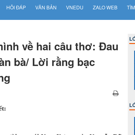
HỎI ĐÁP
VĂN BẢN
VNEDU
ZALO WEB
TÌM
LỚ
mình về hai câu thơ: Đau
àn bà/ Lời rằng bạc
ng
LỚ
t: