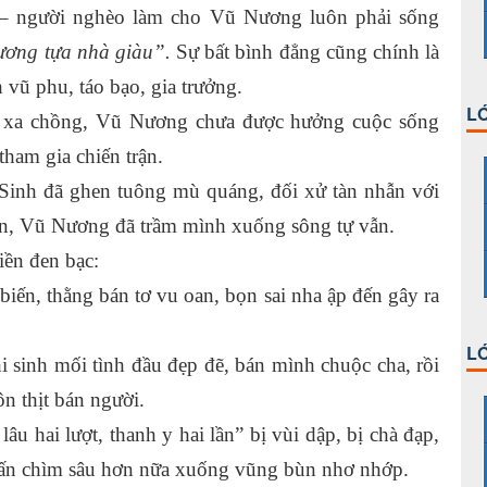
u – người nghèo làm cho Vũ Nương luôn phải sống
ương tựa nhà giàu”.
Sự bất bình đẳng cũng chính là
 vũ phu, táo bạo, gia trưởng.
LỚ
ải xa chồng, Vũ Nương chưa được hưởng cuộc sống
ham gia chiến trận.
g Sinh đã ghen tuông mù quáng, đối xử tàn nhẫn với
n, Vũ Nương đã trầm mình xuống sông tự vẫn.
iền đen bạc:
biến, thằng bán tơ vu oan, bọn sai nha ập đến gây ra
LỚ
hi sinh mối tình đầu đẹp đẽ, bán mình chuộc cha, rồi
n thịt bán người.
âu hai lượt, thanh y hai lần” bị vùi dập, bị chà đạp,
 nhấn chìm sâu hơn nữa xuống vũng bùn nhơ nhớp.