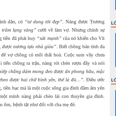
ình dân, có
“tư dung tốt đẹp”.
Nàng được Trương
LỚ
 trăm lạng vàng”
cưới về làm vợ. Nhưng chính sự
g tiền đã phát huy
“sức mạnh”
của nó khiến cho Vũ
, được nương tựa nhà giàu”.
Biết chồng bản tính đa
 để vợ chồng có mối thất hoà. Cuộc sum vầy chưa
i tiễn chồng ra trận, nàng rót chén rượu đầy và nói
iếp chẳng dám mong đeo được ấn phong hầu, mặc
theo được hai chữ bình yên, thế là đủ…”
. Điều ước
LỚ
, tiền bạc mà là một cuộc sống gia đình đầm ấm yên
một mình nàng phải chèo lái con thuyền gia đình.
 ốm, bệnh tật như đối với cha mẹ đẻ.