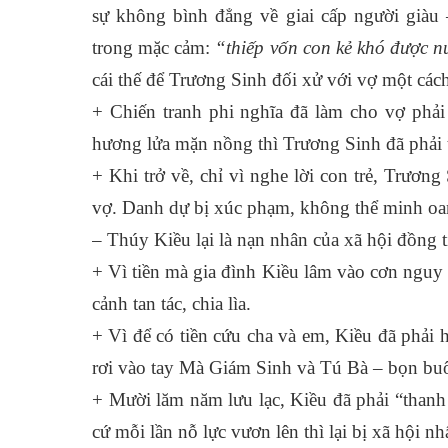
sự không bình đẳng về giai cấp người già
trong mặc cảm:
“thiếp vốn con kẻ khó được n
cái thế để Trương Sinh đối xử với vợ một cách
+ Chiến tranh phi nghĩa đã làm cho vợ ph
hương lửa mặn nồng thì Trương Sinh đã phải t
+ Khi trở về, chỉ vì nghe lời con trẻ, Trươn
vợ. Danh dự bị xúc phạm, không thể minh oa
– Thúy Kiều lại là nạn nhân của xã hội đồng t
+ Vì tiền mà gia đình Kiều lâm vào cơn nguy 
cảnh tan tác, chia lìa.
+ Vì để có tiền cứu cha và em, Kiều đã phải 
rơi vào tay Mà Giám Sinh và Tú Bà – bọn buô
+ Mười lăm năm lưu lạc, Kiều đã phải “thanh l
cứ mỗi lần nỗ lực vươn lên thì lại bị xã hội