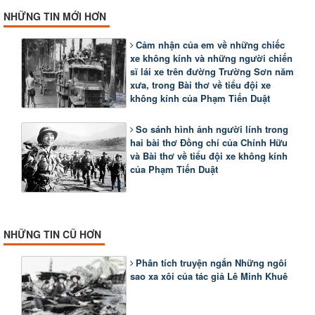
NHỮNG TIN MỚI HƠN
Cảm nhận của em về những chiếc
xe không kính và những người chiến
sĩ lái xe trên đường Trường Sơn năm
xưa, trong Bài thơ về tiểu đội xe
không kính của Phạm Tiến Duật
So sánh hình ảnh người lính trong
hai bài thơ Đồng chí của Chính Hữu
và Bài thơ về tiểu đội xe không kính
của Phạm Tiến Duật
NHỮNG TIN CŨ HƠN
Phân tích truyện ngắn Những ngôi
sao xa xôi của tác giả Lê Minh Khuê