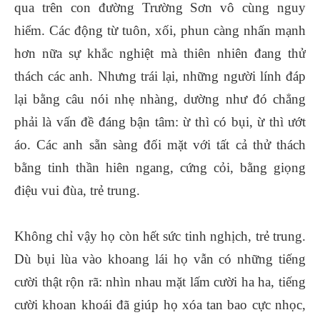
qua trên con đường Trường Sơn vô cùng nguy
hiểm. Các động từ tuôn, xối, phun càng nhấn mạnh
hơn nữa sự khắc nghiệt mà thiên nhiên đang thử
thách các anh. Nhưng trái lại, những người lính đáp
lại bằng câu nói nhẹ nhàng, dường như đó chẳng
phải là vấn đề đáng bận tâm: ừ thì có bụi, ừ thì ướt
áo. Các anh sẵn sàng đối mặt với tất cả thử thách
bằng tinh thần hiên ngang, cứng cỏi, bằng giọng
điệu vui đùa, trẻ trung.
Không chỉ vậy họ còn hết sức tinh nghịch, trẻ trung.
Dù bụi lùa vào khoang lái họ vẫn có những tiếng
cười thật rộn rã: nhìn nhau mặt lấm cười ha ha, tiếng
cười khoan khoái đã giúp họ xóa tan bao cực nhọc,