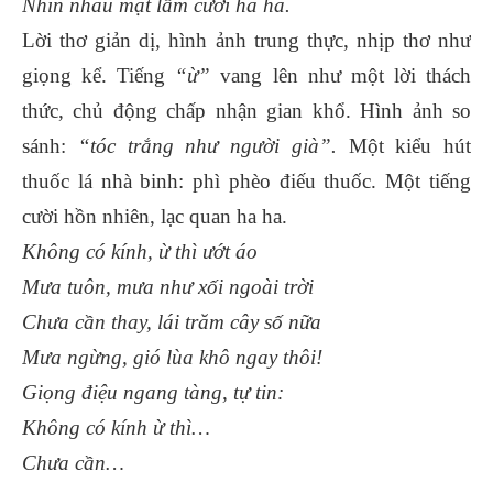
Nhìn nhau mặt lấm cười ha ha.
Lời thơ giản dị, hình ảnh trung thực, nhịp thơ như
giọng kể. Tiếng
“ừ”
vang lên như một lời thách
thức, chủ động chấp nhận gian khổ. Hình ảnh so
sánh:
“tóc trắng như người già”.
Một kiểu hút
thuốc lá nhà binh: phì phèo điếu thuốc. Một tiếng
cười hồn nhiên, lạc quan ha ha.
Không có kính, ừ thì ướt áo
Mưa tuôn, mưa như xối ngoài trời
Chưa cần thay, lái trăm cây số nữa
Mưa ngừng, gió lùa khô ngay thôi!
Giọng điệu ngang tàng, tự tin:
Không có kính ừ thì…
Chưa cần…