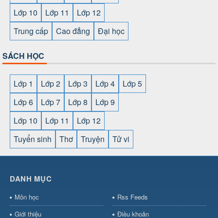
Lớp 10
Lớp 11
Lớp 12
Trung cấp
Cao đẳng
Đại học
SÁCH HỌC
Lớp 1
Lớp 2
Lớp 3
Lớp 4
Lớp 5
Lớp 6
Lớp 7
Lớp 8
Lớp 9
Lớp 10
Lớp 11
Lớp 12
Tuyển sinh
Thơ
Truyện
Tử vi
SHBET
⇔
789BET
⇔
https://789betcom0.com/
⇔
https://hi88.baby/
⇔
https://fun88.social/
⇔
DANH MỤC
cái OPEN88
⇔
CM88
⇔
u888
⇔
nổ
hũ
⇔
https://gameb52a.club/
⇔
https://new88.biz/
⇔
https://ne
Môn học
Rss Feeds
bài
⇔
bóng đá trực tiếp
⇔
fly88
select
⇔
https://xocdiaonline.ae
⇔
https://cm88.dad/
⇔
789bet
Giới thiệu
Điều khoản