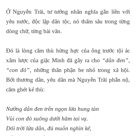
Ở Nguyễn Trãi, tư tưởng nhân nghĩa gắn liền với
yêu nước, độc lập dân tộc, nó thấm sâu trong từng
dòng chữ, từng bài văn.
Đó là lòng căm thù hừng hực của ông trước tội ác
xâm lược của giặc Minh đã gây ra cho
“dân đen”,
“con đỏ”,
những thân phận be nhỏ trong xã hội.
Bởi thương dân, yêu dân mà Nguyễn Trãi phẫn nộ,
căm ghét kẻ thù:
Nướng dân đen trên ngọn lửa hung tàn
Vùi con đỏ xuống dưới hầm tai vạ.
Dối trời lừa dân, đủ muôn nghìn kế,