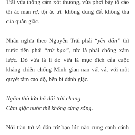
Trãi vừa thông cảm xót thương, vừa phơi bày tố cáo
tội ác man rợ, tội ác trĩ. không dung đất không tha
của quân giặc.
Nhân nghĩa theo Nguyễn Trãi phải
“yên dân”
thì
trước tiên phải
“trừ bạo”,
tức là phải chống xâm
lược. Đó vừa là lí do vừa là mục đích của cuộc
kháng chiến chống Minh gian nan vất vả, với một
quyết tâm cao độ, bền bỉ đánh giặc.
Ngẫm thù lớn há đội trời chung
Căm giặc nước thề không cùng sống.
Nỗi trăn trở vì dân trừ bạo lúc nào cũng canh cánh