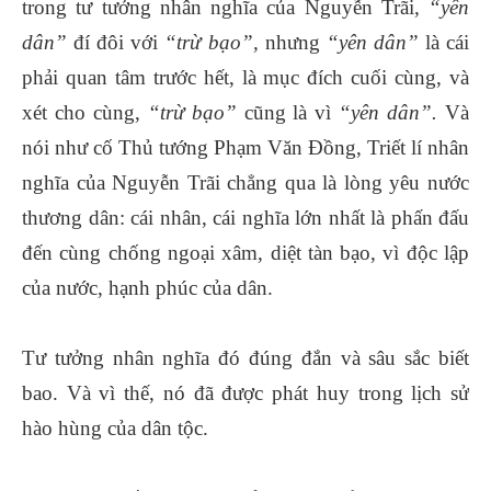
trong tư tưởng nhân nghĩa của Nguyễn Trãi,
“yên
dân”
đí đôi với
“trừ bạo”,
nhưng
“yên dân”
là cái
phải quan tâm trước hết, là mục đích cuối cùng, và
xét cho cùng,
“trừ bạo”
cũng là vì
“yên dân”.
Và
nói như cố Thủ tướng Phạm Văn Đồng, Triết lí nhân
nghĩa của Nguyễn Trãi chẳng qua là lòng yêu nước
thương dân: cái nhân, cái nghĩa lớn nhất là phấn đấu
đến cùng chống ngoại xâm, diệt tàn bạo, vì độc lập
của nước, hạnh phúc của dân.
Tư tưởng nhân nghĩa đó đúng đắn và sâu sắc biết
bao. Và vì thế, nó đã được phát huy trong lịch sử
hào hùng của dân tộc.