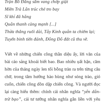
Trận Bồ Đằng sấm vang chớp giật
Miền Trà Lân trúc chẻ tro bay
Sĩ khí đã hăng
Quân thanh càng mạnh [...]
Thừa thắng ruổi dài, Tây Kinh quân ta chiếm lại;
Tuyển binh tiến đánh, Đông Đô đất cũ thu về.
Viết về những chiến công thần diệu ấy, lời văn của
bài cáo sảng khoái biết bao. Bao nhiêu ụất hận, căm
hờn của tháng ngày len tối bỗng tràn ra trên từng câu
chữ, trong tâm hưởng hào hùng như sóng trào, gió
cuốn, chiến công dồn dập chiến công. Và người đọc
lại càng hiểu thêm: chính cái nhân nghĩa
“yên dân-
trừ bạo”,
cái tư tưởng nhân nghĩa gắn liền với yêu