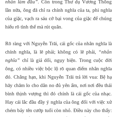
nhân làm đầu”.
Còn trong Thư dụ Vương Thông
lần nữa, ông đã chỉ ra chính nghĩa của ta, phi nghĩa
của giặc, vạch ra sáu cớ bại vong của giặc để chúng
hiểu rõ tình thế mà rút quân.
Rõ ràng với Nguyễn Trãi, cái gốc của nhân nghĩa là
chính nghĩa, là lẽ phải; không có lẽ phải,
“nhân
nghĩa”
chỉ là giả dối, ngụy biện. Trong cuộc đời
ông, có nhiều việc bộc lộ rõ quan điểm nhân nghĩa
đó. Chẳng hạn, khi Nguyễn Trãi trả lời vua: Bệ hạ
hãy chăm lo cho dân no đủ yên ấm, nơi nơi đều thái
bình thịnh vượng thì đó chính là cái gốc của nhạc.
Hay cái lắc đầu đầy ý nghĩa của ông đối với việc xử
chém bảy tên cướp tuổi còn nhỏ. Điều này cho thấy: