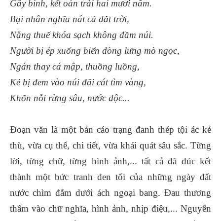
Gây binh, kết oán trải hai mươi năm.
Bại nhân nghĩa nát cả đất trời,
Nặng thuế khóa sạch không đầm núi.
Người bị ép xuống biển dòng lưng mò ngọc,
Ngán thay cá mập, thuồng luồng,
Kẻ bị đem vào núi đãi cát tìm vàng,
Khốn nỗi rừng sâu, nước độc...
Đoạn văn là một bản cáo trạng đanh thép tội ác kẻ
thù, vừa cụ thể, chi tiết, vừa khái quát sâu sắc. Từng
lời, từng chữ, từng hình ảnh,... tất cả đã đúc kết
thành một bức tranh đen tối của những ngày đất
nước chìm đắm dưới ách ngoại bang. Đau thương
thấm vào chữ nghĩa, hình ảnh, nhịp điệu,... Nguyễn