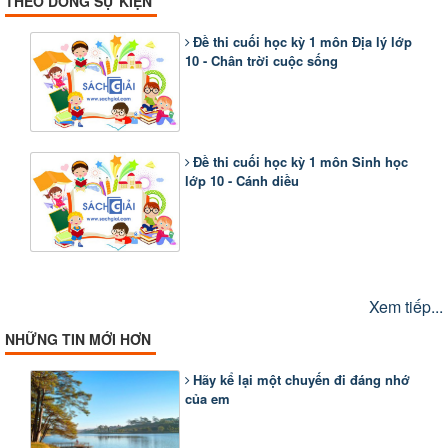
THEO DÒNG SỰ KIỆN
Đề thi cuối học kỳ 1 môn Địa lý lớp
10 - Chân trời cuộc sống
Đề thi cuối học kỳ 1 môn Sinh học
lớp 10 - Cánh diều
Xem tiếp...
NHỮNG TIN MỚI HƠN
Hãy kể lại một chuyến đi đáng nhớ
của em