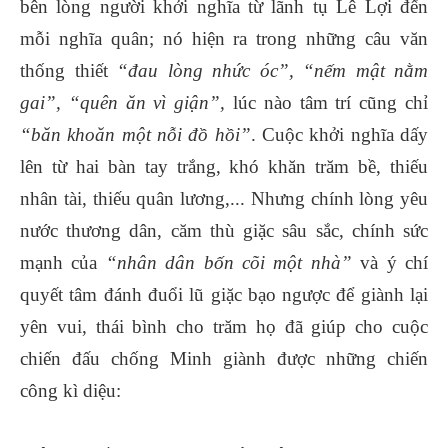
bên lòng người khởi nghĩa từ lãnh tụ Lê Lợi đến
mỗi nghĩa quân; nó hiện ra trong những câu văn
thống thiết
“đau lòng nhức óc”, “nếm mật nằm
gai”, “quên ăn vì giận”,
lúc nào tâm trí cũng chỉ
“băn khoăn một nỗi đồ hồi”
. Cuộc khởi nghĩa dấy
lên từ hai bàn tay trắng, khó khăn trăm bề, thiếu
nhân tài, thiếu quân lương,... Nhưng chính lòng yêu
nước thương dân, căm thù giặc sâu sắc, chính sức
mạnh của
“nhân dân bốn cõi một nhà”
và ý chí
quyết tâm đánh đuổi lũ giặc bạo ngược để giành lại
yên vui, thái bình cho trăm họ đã giúp cho cuộc
chiến đấu chống Minh giành được những chiến
công kì diệu: