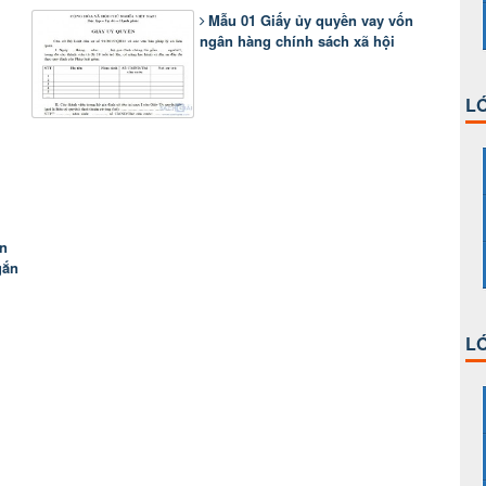
Mẫu 01 Giấy ủy quyền vay vốn
ngân hàng chính sách xã hội
LỚ
ền
gắn
LỚ