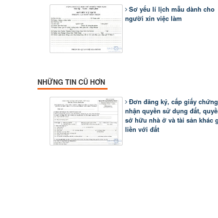
Sơ yếu lí lịch mẫu dành cho
người xin việc làm
NHỮNG TIN CŨ HƠN
Đơn đăng ký, cấp giấy chứng
nhận quyền sử dụng đất, quy
sở hữu nhà ở và tài sản khác 
liền với đất