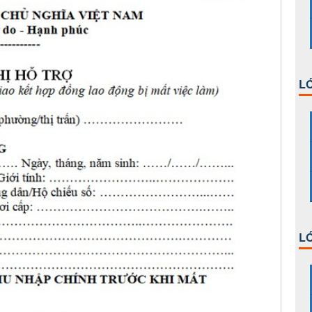
LỚ
LỚ