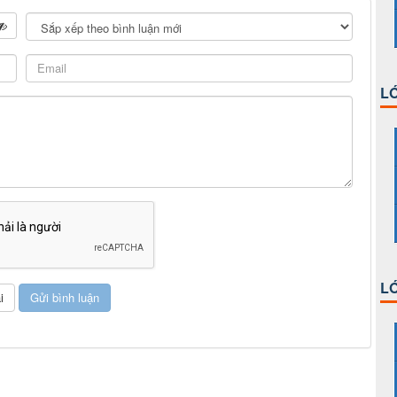
LỚ
LỚ