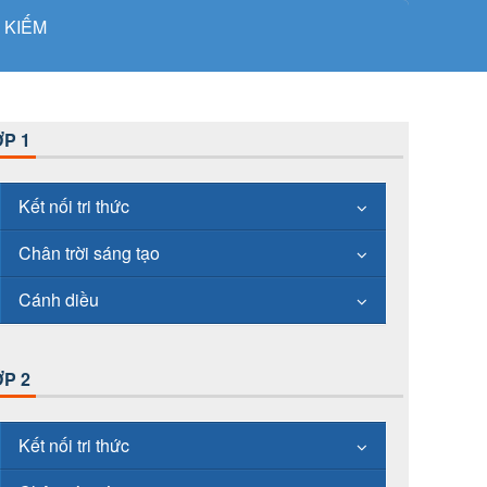
 KIẾM
P 1
Kết nối tri thức
Chân trời sáng tạo
Cánh diều
P 2
Kết nối tri thức