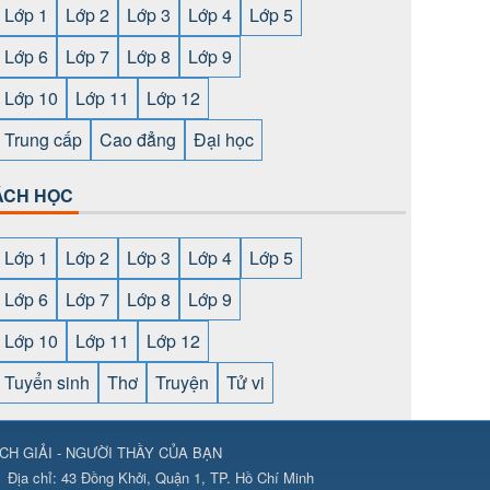
Lớp 1
Lớp 2
Lớp 3
Lớp 4
Lớp 5
Lớp 6
Lớp 7
Lớp 8
Lớp 9
Lớp 10
Lớp 11
Lớp 12
Trung cấp
Cao đẳng
Đại học
ÁCH HỌC
Lớp 1
Lớp 2
Lớp 3
Lớp 4
Lớp 5
Lớp 6
Lớp 7
Lớp 8
Lớp 9
Lớp 10
Lớp 11
Lớp 12
Tuyển sinh
Thơ
Truyện
Tử vi
CH GIẢI - NGƯỜI THẦY CỦA BẠN
ps://789club24.com/
⇔
https://bomwin.tech/
⇔
https://789club24.com/
Địa chỉ:
43 Đồng Khởi, Quận 1, TP. Hồ Chí Minh