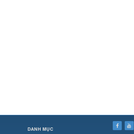
SHBET
⇔
78win
⇔
789BET
⇔
https://789betcom0.com/
⇔
https://hi88.baby/
⇔
https://fun
DANH MỤC
cái OPEN88
⇔
CM88
⇔
u888
⇔
nổ