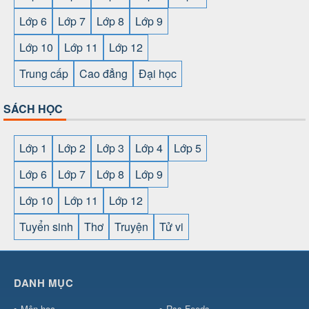
Lớp 6
Lớp 7
Lớp 8
Lớp 9
Lớp 10
Lớp 11
Lớp 12
Trung cấp
Cao đẳng
Đại học
SÁCH HỌC
Lớp 1
Lớp 2
Lớp 3
Lớp 4
Lớp 5
Lớp 6
Lớp 7
Lớp 8
Lớp 9
Lớp 10
Lớp 11
Lớp 12
Tuyển sinh
Thơ
Truyện
Tử vi
SHBET
⇔
78win
⇔
789BET
⇔
https://789betcom0.com/
⇔
https://hi88.baby/
⇔
https://fun88.social/
⇔
DANH MỤC
cái OPEN88
⇔
CM88
⇔
u888
⇔
nổ
hũ
⇔
https://gameb52a.club/
⇔
https://taixiuonl.com/
⇔
https:/
Môn học
Rss Feeds