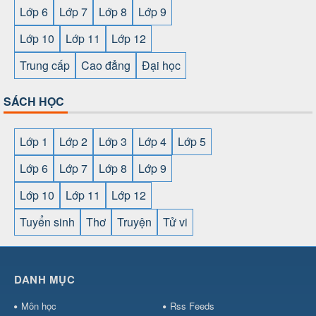
Lớp 6
Lớp 7
Lớp 8
Lớp 9
Lớp 10
Lớp 11
Lớp 12
Trung cấp
Cao đẳng
Đại học
SÁCH HỌC
Lớp 1
Lớp 2
Lớp 3
Lớp 4
Lớp 5
Lớp 6
Lớp 7
Lớp 8
Lớp 9
Lớp 10
Lớp 11
Lớp 12
Tuyển sinh
Thơ
Truyện
Tử vi
SHBET
⇔
78win
⇔
789BET
⇔
https://789betcom0.com/
⇔
https://hi88.baby/
⇔
https://fun88.social/
⇔
DANH MỤC
cái OPEN88
⇔
CM88
⇔
u888
⇔
nổ
hũ
⇔
https://gameb52a.club/
⇔
https://taixiuonl.com/
⇔
https:/
Môn học
Rss Feeds
bài
⇔
bóng đá trực tiếp
⇔
fly88