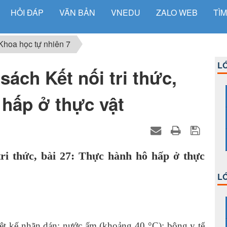
HỎI ĐÁP
VĂN BẢN
VNEDU
ZALO WEB
TÌM
Khoa học tự nhiên 7
LỚ
ách Kết nối tri thức,
 hấp ở thực vật
ri thức, bài 27: Thực hành hô hấp ở thực
LỚ
nhiệt kế nhãn dán; nước ấm (khoảng 40 °C); bông y tế