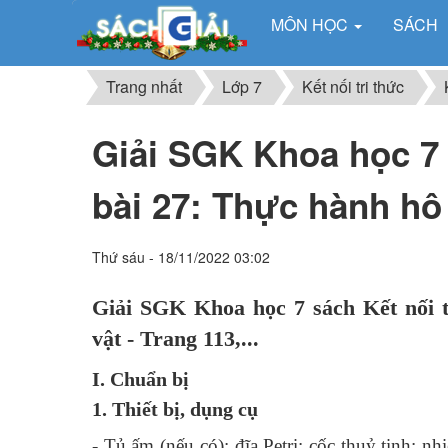
MÔN HỌC
SÁCH
Trang nhất
Lớp 7
Kết nối tri thức
Giải SGK Khoa học 7 s
bài 27: Thực hành hô
Thứ sáu - 18/11/2022 03:02
Giải SGK Khoa học 7 sách Kết nối t
vật - Trang 113,...
I. Chuẩn bị
1. Thiết bị, dụng cụ
- Tủ ấm (nếu có); đĩa Petri; cốc thuỷ tinh; 