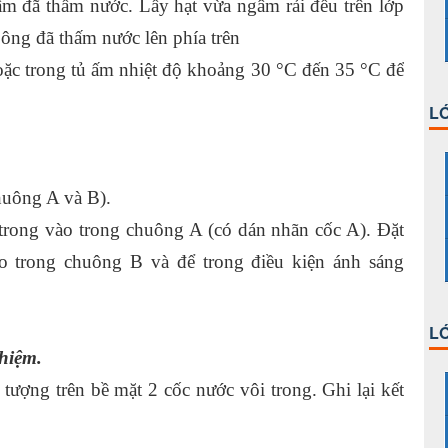
hấm đã thấm nước. Lấy hạt vừa ngâm rải đều trên lớp
ông đã thấm nước lên phía trên
hoặc trong tủ ấm nhiệt độ khoảng 30 °C đến 35 °C để
LỚ
huông A và B).
trong vào trong chuông A (có dán nhãn cốc A). Đặt
o trong chuông B và để trong điều kiện ánh sáng
LỚ
ghiệm.
 tượng trên bề mặt 2 cốc nước vôi trong. Ghi lại kết