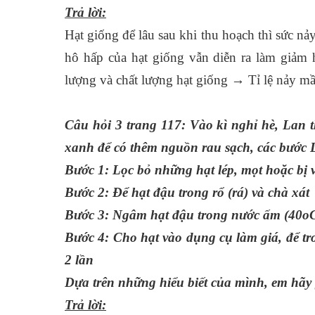
Trả lời:
Hạt giống để lâu sau khi thu hoạch thì sức nả
hô hấp của hạt giống vẫn diễn ra làm giảm
lượng và chất lượng hạt giống → Tỉ lệ nảy m
Câu hỏi 3 trang 117:
Vào kì nghỉ hè, Lan 
xanh để có thêm nguồn rau sạch, các bước
Bước 1: Lọc bỏ những hạt lép, mọt hoặc bị 
Bước 2: Để hạt đậu trong rổ (rá) và chà xát
Bước 3: Ngâm hạt đậu trong nước ấm (40oC
Bước 4: Cho hạt vào dụng cụ làm giá, để t
2 lần
Dựa trên những hiểu biết của mình, em hãy g
Trả lời: