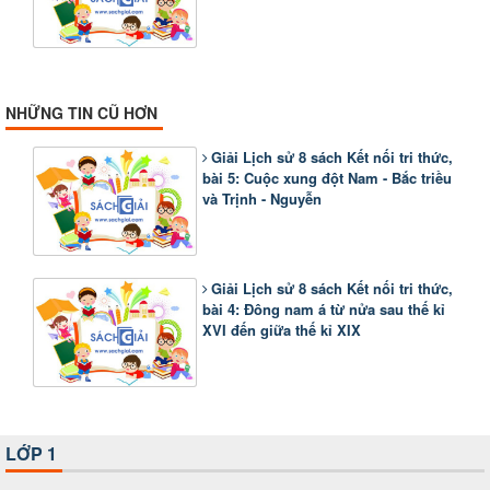
NHỮNG TIN CŨ HƠN
Giải Lịch sử 8 sách Kết nối tri thức,
bài 5: Cuộc xung đột Nam - Bắc triều
và Trịnh - Nguyễn
Giải Lịch sử 8 sách Kết nối tri thức,
bài 4: Đông nam á từ nửa sau thế kỉ
XVI đến giữa thế kỉ XIX
LỚP 1