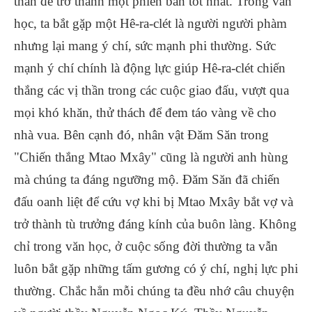
thân để trở thành một phiên bản tốt nhất. Trong văn
học, ta bắt gặp một Hê-ra-clét là người người phàm
nhưng lại mang ý chí, sức mạnh phi thường. Sức
mạnh ý chí chính là động lực giúp Hê-ra-clét chiến
thắng các vị thần trong các cuộc giao đấu, vượt qua
mọi khó khăn, thử thách để đem táo vàng về cho
nhà vua. Bên cạnh đó, nhân vật Đăm Săn trong
"Chiến thắng Mtao Mxây" cũng là người anh hùng
mà chúng ta đáng ngưỡng mộ. Đăm Săn đã chiến
đấu oanh liệt để cứu vợ khi bị Mtao Mxây bắt vợ và
trở thành tù trưởng đáng kính của buôn làng. Không
chỉ trong văn học, ở cuộc sống đời thường ta vẫn
luôn bắt gặp những tấm gương có ý chí, nghị lực phi
thường. Chắc hẳn mỗi chúng ta đều nhớ câu chuyện