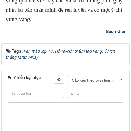
vọng qua bài viết này các em sẽ có những phút giây
nhìn lại bản thân mình để rèn luyện và có một ý chí
vững vàng.
Sách Giải
Tags:
văn mẫu lớp 10
,
Hê-ra-clét đi tìm táo vàng
,
Chiến
thắng Mtao Mxây
Ý kiến bạn đọc