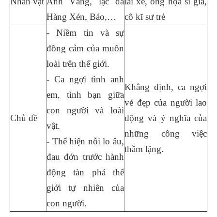
Nhân vật
Ánh Vàng, lạc đà
lái xe, ông họa sĩ già,
Hàng Xén, Báo,…
cô kĩ sư trẻ
- Niềm tin và sự
đồng cảm của muôn
loài trên thế giới.
- Ca ngợi tình anh
Khẳng định, ca ngợi
em, tình bạn giữa
vẻ đẹp của người lao
con người và loài
Chủ đề
động và ý nghĩa của
vật.
những công việc
- Thể hiện nỗi lo âu,
thầm lặng.
đau đớn trước hành
động tàn phá thế
giới tự nhiên của
con người.