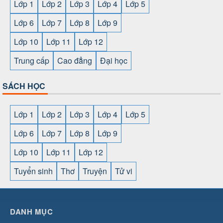
Lớp 1
Lớp 2
Lớp 3
Lớp 4
Lớp 5
Lớp 6
Lớp 7
Lớp 8
Lớp 9
Lớp 10
Lớp 11
Lớp 12
Trung cấp
Cao đẳng
Đại học
SÁCH HỌC
Lớp 1
Lớp 2
Lớp 3
Lớp 4
Lớp 5
Lớp 6
Lớp 7
Lớp 8
Lớp 9
Lớp 10
Lớp 11
Lớp 12
Tuyển sinh
Thơ
Truyện
Tử vi
SHBET
⇔
78win
⇔
789BET
⇔
https://789betcom0.com/
⇔
https://hi88.baby/
⇔
https://fun88.social/
⇔
DANH MỤC
cái OPEN88
⇔
CM88
⇔
u888
⇔
nổ