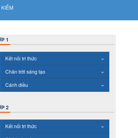
 KIẾM
P 1
Kết nối tri thức
Chân trời sáng tạo
Cánh diều
P 2
Kết nối tri thức