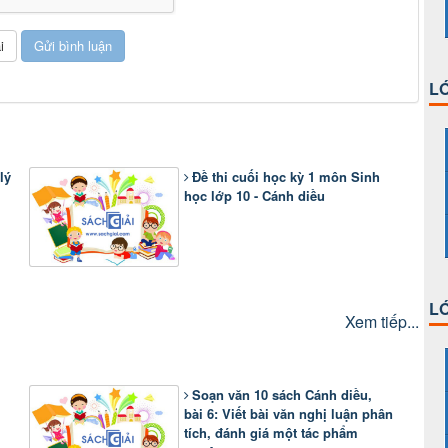
LỚ
lý
Đề thi cuối học kỳ 1 môn Sinh
học lớp 10 - Cánh diều
LỚ
Xem tiếp...
Soạn văn 10 sách Cánh diều,
bài 6: Viết bài văn nghị luận phân
tích, đánh giá một tác phẩm