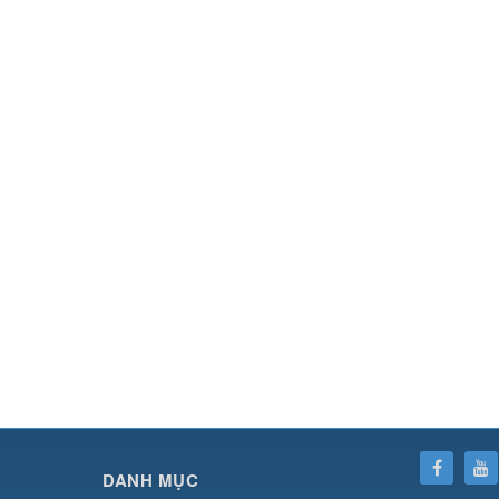
SHBET
⇔
78win
⇔
789BET
⇔
https://789betcom0.com/
⇔
https://hi88.baby/
⇔
https://fun
DANH MỤC
cái OPEN88
⇔
CM88
⇔
u888
⇔
nổ