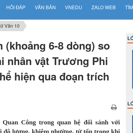
HỎI ĐÁP
VĂN BẢN
VNEDU
ZALO WEB
TÌM
ữ Văn 10
LỚ
n (khoảng 6-8 dòng) so
ai nhân vật Trương Phi
ể hiện qua đoạn trích
LỚ
t Quan Công trong quan hệ đối sánh với
 độ lượng, khiêm nhường, từ tốn trong khi