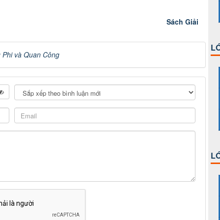
Sách Giải
LỚ
g Phi và Quan Công
LỚ