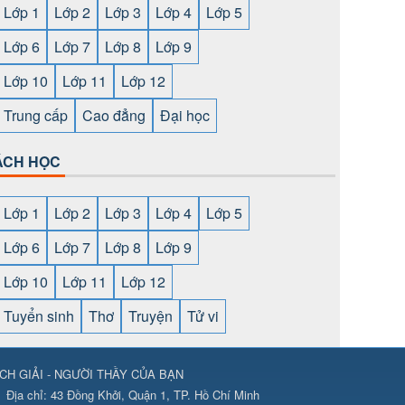
Lớp 1
Lớp 2
Lớp 3
Lớp 4
Lớp 5
Lớp 6
Lớp 7
Lớp 8
Lớp 9
Lớp 10
Lớp 11
Lớp 12
Trung cấp
Cao đẳng
Đại học
ÁCH HỌC
Lớp 1
Lớp 2
Lớp 3
Lớp 4
Lớp 5
Lớp 6
Lớp 7
Lớp 8
Lớp 9
Lớp 10
Lớp 11
Lớp 12
Tuyển sinh
Thơ
Truyện
Tử vi
CH GIẢI - NGƯỜI THẦY CỦA BẠN
ps://789club24.com/
⇔
https://bomwin.tech/
⇔
https://789club24.com/
Địa chỉ:
43 Đồng Khởi, Quận 1, TP. Hồ Chí Minh