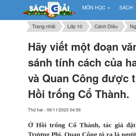
MÔN HỌC
SÁCH
Trang nhất
Lớp 10
Cánh Diều
Ng
Hãy viết một đoạn vă
sánh tính cách của h
và Quan Công được th
Hồi trống Cổ Thành.
Thứ hai - 06/11/2023 04:56
Ở Hồi trống Cổ Thành, tác giả đặ
Trương Phi. Quan Công tỏ ra là người