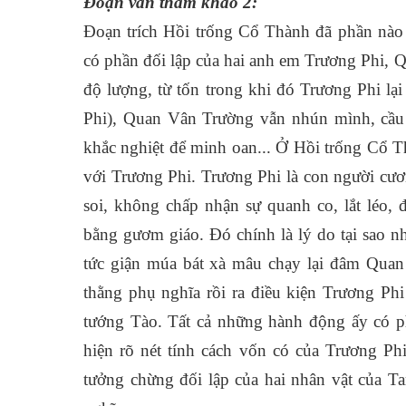
Đoạn văn tham khảo 2:
Đoạn trích Hồi trống Cổ Thành đã phần nào
có phần đối lập của hai anh em Trương Phi, Q
độ lượng, từ tốn trong khi đó Trương Phi lại
Phi), Quan Vân Trường vẫn nhún mình, cầu 
khắc nghiệt để minh oan... Ở Hồi trống Cổ T
với Trương Phi. Trương Phi là con người cươ
soi, không chấp nhận sự quanh co, lắt léo, đ
bằng gươm giáo. Đó chính là lý do tại sao n
tức giận múa bát xà mâu chạy lại đâm Quan
thằng phụ nghĩa rồi ra điều kiện Trương Ph
tướng Tào. Tất cả những hành động ấy có ph
hiện rõ nét tính cách vốn có của Trương Ph
tưởng chừng đối lập của hai nhân vật của 