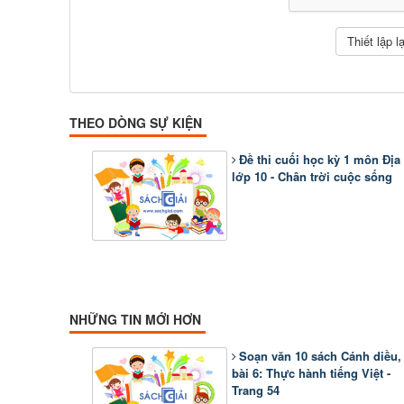
THEO DÒNG SỰ KIỆN
Đề thi cuối học kỳ 1 môn Địa 
lớp 10 - Chân trời cuộc sống
NHỮNG TIN MỚI HƠN
Soạn văn 10 sách Cánh diều,
bài 6: Thực hành tiếng Việt -
Trang 54