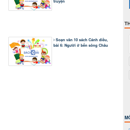
truyện
T
Soạn văn 10 sách Cánh diều,
bài 6: Người ở bến sông Châu
M