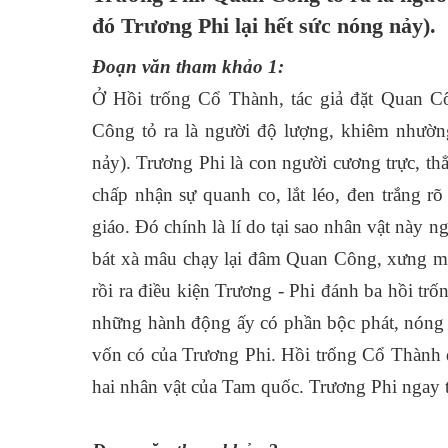
đó Trương Phi lại hết sức nóng nảy).
Đoạn văn tham khảo 1:
Ở Hồi trống Cổ Thành, tác giả đặt Quan C
Công tỏ ra là người độ lượng, khiêm nhường
nảy). Trương Phi là con người cương trực, th
chấp nhận sự quanh co, lắt léo, đen trắng r
giáo. Đó chính là lí do tại sao nhân vật này 
bát xà mâu chạy lại đâm Quan Công, xưng mà
rồi ra điều kiện Trương - Phi đánh ba hồi tr
những hành động ấy có phần bộc phát, nóng nả
vốn có của Trương Phi. Hồi trống Cổ Thành đ
hai nhân vật của Tam quốc. Trương Phi ngay 