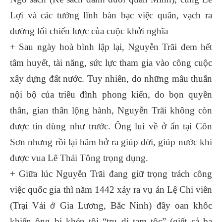
Lợi và các tướng lĩnh bàn bạc việc quân, vạch ra
đường lối chiến lược của cuộc khởi nghĩa
+ Sau ngày hoà bình lập lại, Nguyễn Trãi đem hết
tâm huyết, tài năng, sức lực tham gia vào công cuộc
xây dựng đất nước. Tuy nhiên, do những mâu thuẫn
nội bộ của triều đình phong kiến, do bọn quyền
thân, gian thân lộng hành, Nguyễn Trãi không còn
được tin dùng như trước. Ông lui về ở ẩn tại Côn
Sơn nhưng rồi lại hăm hở ra giúp đời, giúp nước khi
được vua Lê Thái Tông trọng dụng.
+ Giữa lúc Nguyễn Trãi đang giữ trọng trách công
việc quốc gia thì năm 1442 xảy ra vụ án Lệ Chi viên
(Trại Vải ở Gia Lương, Bắc Ninh) đầy oan khốc
khiến ông bị khép tội “tru di tam tộc” (giết cả ba