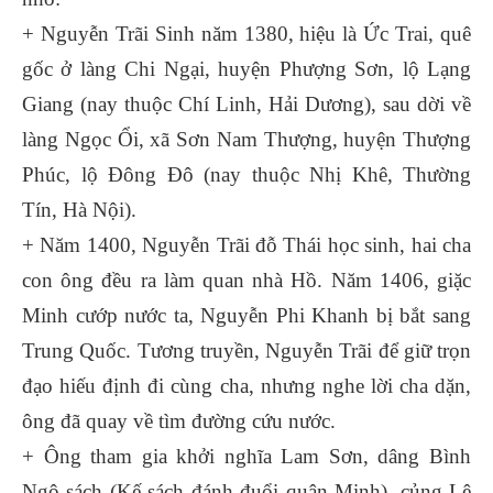
+ Nguyễn Trãi Sinh năm 1380, hiệu là Ức Trai, quê
gốc ở làng Chi Ngại, huyện Phượng Sơn, lộ Lạng
Giang (nay thuộc Chí Linh, Hải Dương), sau dời về
làng Ngọc Ổi, xã Sơn Nam Thượng, huyện Thượng
Phúc, lộ Đông Đô (nay thuộc Nhị Khê, Thường
Tín, Hà Nội).
+ Năm 1400, Nguyễn Trãi đỗ Thái học sinh, hai cha
con ông đều ra làm quan nhà Hồ. Năm 1406, giặc
Minh cướp nước ta, Nguyễn Phi Khanh bị bắt sang
Trung Quốc. Tương truyền, Nguyễn Trãi để giữ trọn
đạo hiếu định đi cùng cha, nhưng nghe lời cha dặn,
ông đã quay về tìm đường cứu nước.
+ Ông tham gia khởi nghĩa Lam Sơn, dâng Bình
Ngô sách (Kế sách đánh đuổi quân Minh), củng Lê