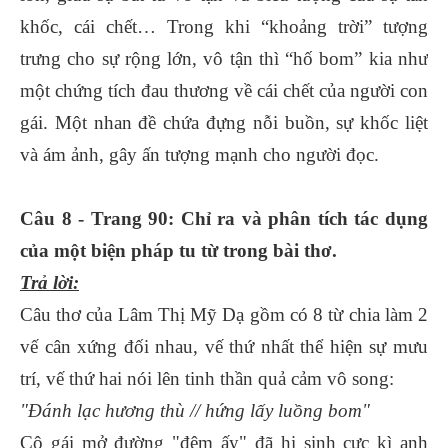
khốc, cái chết… Trong khi “khoảng trời” tượng
trưng cho sự rộng lớn, vô tận thì “hố bom” kia như
một chứng tích đau thương về cái chết của người con
gái. Một nhan đề chứa đựng nỗi buồn, sự khốc liệt
và ám ảnh, gây ấn tượng mạnh cho người đọc.
Câu 8 - Trang 90: Chỉ ra và phân tích tác dụng
của một biện pháp tu từ trong bài thơ.
Trả lời:
Câu thơ của Lâm Thị Mỹ Dạ gồm có 8 từ chia làm 2
vế cân xứng đối nhau, vế thứ nhất thể hiện sự mưu
trí, vế thứ hai nói lên tinh thần quả cảm vô song:
"Đánh lạc hương thù // hứng lấy luồng bom"
Cô gái mở đường "đêm ấy" đã hi sinh cực kì anh