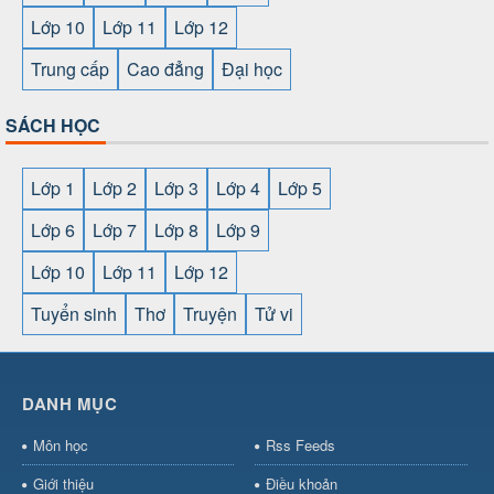
Lớp 10
Lớp 11
Lớp 12
Trung cấp
Cao đẳng
Đại học
SÁCH HỌC
Lớp 1
Lớp 2
Lớp 3
Lớp 4
Lớp 5
Lớp 6
Lớp 7
Lớp 8
Lớp 9
Lớp 10
Lớp 11
Lớp 12
Tuyển sinh
Thơ
Truyện
Tử vi
SHBET
⇔
78win
⇔
789BET
⇔
https://789betcom0.com/
⇔
https://hi88.baby/
⇔
https://fun88.social/
⇔
DANH MỤC
cái OPEN88
⇔
CM88
⇔
u888
⇔
nổ
hũ
⇔
https://gameb52a.club/
⇔
https://taixiuonl.com/
⇔
https:/
Môn học
Rss Feeds
bài
⇔
bóng đá trực tiếp
⇔
fly88
select
⇔
https://xocdiaonline.ae
⇔
https://cm88.dad/
⇔
789bet
Giới thiệu
Điều khoản