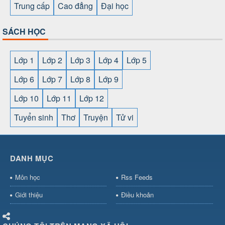
Trung cấp
Cao đẳng
Đại học
SÁCH HỌC
Lớp 1
Lớp 2
Lớp 3
Lớp 4
Lớp 5
Lớp 6
Lớp 7
Lớp 8
Lớp 9
Lớp 10
Lớp 11
Lớp 12
Tuyển sinh
Thơ
Truyện
Tử vi
SHBET
⇔
789BET
⇔
https://789betcom0.com/
⇔
https://hi88.baby/
⇔
https://fun88.social/
⇔
DANH MỤC
cái OPEN88
⇔
CM88
⇔
u888
⇔
nổ
hũ
⇔
https://gameb52a.club/
⇔
https://new88.biz/
⇔
https://ne
Môn học
Rss Feeds
bài
⇔
bóng đá trực tiếp
⇔
fly88
select
⇔
https://xocdiaonline.ae
⇔
https://cm88.dad/
⇔
789bet
Giới thiệu
Điều khoản
hũ
⇔
F168
⇔
https://f168.tech/
⇔
cm88
⇔
https://hitclub88.stud
bet.com/
⇔
https://shbetz.net/
⇔
789WIN
⇔
BJ88
⇔
12bet
⇔
h