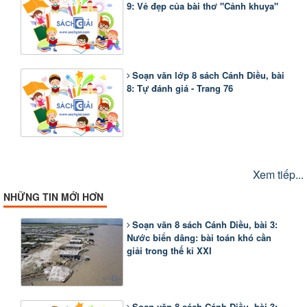
9: Vẻ đẹp của bài thơ "Cảnh khuya"
Soạn văn lớp 8 sách Cánh Diều, bài
8: Tự đánh giá - Trang 76
Xem tiếp...
NHỮNG TIN MỚI HƠN
Soạn văn 8 sách Cánh Diều, bài 3:
Nước biển dâng: bài toán khó cần
giải trong thế kỉ XXI
Soạn văn 8 sách Cánh Diều, bài 3: